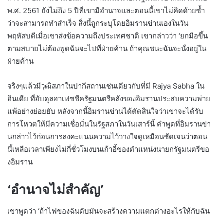
พ.ศ. 2561 ยังไม่ถึง 5 ปีที่เขามีอำนาจและตอนนี้เขาไม่คิดด้วยซ้ำ
ว่าจะสามารถทำสำเร็จ สิ่งนี้ถูกระบุโดยอิมรานข่านเองในวัน
พฤหัสบดีเมื่อเขาส่งข้อความถึงประเทศชาติ เขากล่าวว่า ‘ยกมือขึ้น
ตามสบายไม่ต้องพูดฉันจะไปที่ฝ่ายค้าน ถ้าคุณชนะฉันจะนั่งอยู่ใน
ฝ่ายค้าน
จริงๆแล้วมีวุฒิสภาในปากีสถานเช่นเดียวกับที่มี Rajya Sabha ใน
อินเดีย ที่อับดุลฮาเฟซชีครัฐมนตรีคลังของอิมรานประสบความพ่าย
แพ้อย่างย่อยยับ หลังจากนี้อิมรานข่านได้ตัดสินใจว่าเขาจะได้รับ
การโหวตให้มีความเชื่อมั่นในรัฐสภาในวันเสาร์นี้ คำพูดที่อิมรานข่า
นกล่าวไว้ก่อนการลงคะแนนความไว้วางใจดูเหมือนชัดเจนว่าตอน
นี้เหลือเวลาเพียงไม่กี่ชั่วโมงบนเก้าอี้ของตำแหน่งนายกรัฐมนตรีขอ
งอิมราน
‘อำนาจไม่สำคัญ’
เขาพูดว่า ‘ถ้าไฟของฉันดับมันจะสร้างความแตกต่างอะไรให้กับฉัน