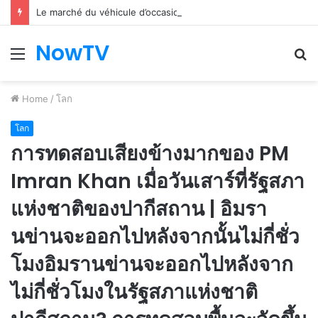
Le marché du véhicule d’occasion en plein essor
NowTV
Menu
S
fo
Home
/
โลก
โลก
การทดสอบเสียงข้างมากของ PM
Imran Khan เมื่อวันเสาร์ที่รัฐสภา
แห่งชาติของปากีสถาน | อิมรา
นข่านจะออกไปหลังจากนั้นไม่กี่ชั่ว
โมงอิมรานข่านจะออกไปหลังจาก
ไม่กี่ชั่วโมงในรัฐสภาแห่งชาติ