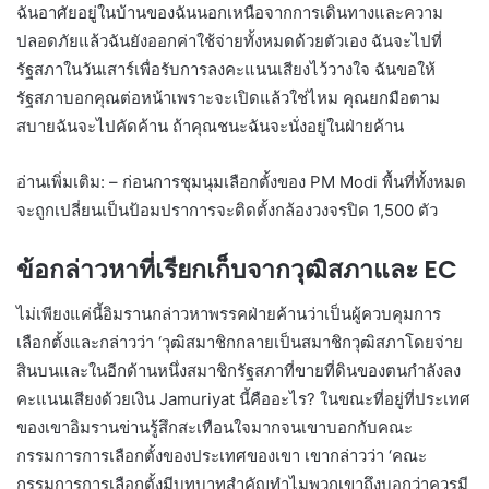
ฉันอาศัยอยู่ในบ้านของฉันนอกเหนือจากการเดินทางและความ
ปลอดภัยแล้วฉันยังออกค่าใช้จ่ายทั้งหมดด้วยตัวเอง ฉันจะไปที่
รัฐสภาในวันเสาร์เพื่อรับการลงคะแนนเสียงไว้วางใจ ฉันขอให้
รัฐสภาบอกคุณต่อหน้าเพราะจะเปิดแล้วใช่ไหม คุณยกมือตาม
สบายฉันจะไปคัดค้าน ถ้าคุณชนะฉันจะนั่งอยู่ในฝ่ายค้าน
อ่านเพิ่มเติม: – ก่อนการชุมนุมเลือกตั้งของ PM Modi พื้นที่ทั้งหมด
จะถูกเปลี่ยนเป็นป้อมปราการจะติดตั้งกล้องวงจรปิด 1,500 ตัว
ข้อกล่าวหาที่เรียกเก็บจากวุฒิสภาและ EC
ไม่เพียงแค่นี้อิมรานกล่าวหาพรรคฝ่ายค้านว่าเป็นผู้ควบคุมการ
เลือกตั้งและกล่าวว่า ‘วุฒิสมาชิกกลายเป็นสมาชิกวุฒิสภาโดยจ่าย
สินบนและในอีกด้านหนึ่งสมาชิกรัฐสภาที่ขายที่ดินของตนกำลังลง
คะแนนเสียงด้วยเงิน Jamuriyat นี้คืออะไร? ในขณะที่อยู่ที่ประเทศ
ของเขาอิมรานข่านรู้สึกสะเทือนใจมากจนเขาบอกกับคณะ
กรรมการการเลือกตั้งของประเทศของเขา เขากล่าวว่า ‘คณะ
กรรมการการเลือกตั้งมีบทบาทสำคัญทำไมพวกเขาถึงบอกว่าควรมี