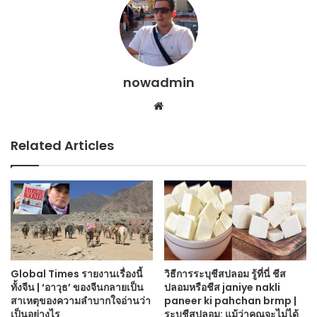
nowadmin
Website
Related Articles
Global Times รายงานเรื่องนี้
วิธีการระบุชีสปลอม รู้ที่นี่ ชีส
ทั้งจีน | ‘อาวุธ’ ของจีนกลายเป็น
ปลอมหรือชีส janiye nakli
สาเหตุของความลำบากใจอ่านว่า
paneer ki pahchan brmp |
เป็นอย่างไร
ระบุชีสปลอม: แม้ว่าคุณจะไม่ได้