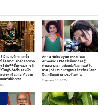
่ 3 มีความท้าทายครั้ง
Anna Hakobyan ภรรยาของ
นี้ต้องการแยกตัวออกจาก
Armenias PM เริ่มฝึกการต่อสู้
 | ทันทีที่ขึ้นครองราชย์
ท่ามกลางความขัดแย้งกับอาเซอร์ไบ
งใหญ่ก็เกิดขึ้นต่อหน้า
จาน | ภริยานายกรัฐมนตรีอาร์เมเนียยก
 ประเทศเตรียมแยกตัวจาก
ปืนเผชิญหน้าอาเซอร์ไบจาน
ษัตริย์อังกฤษ!
ตุลาคม 30, 2020
022