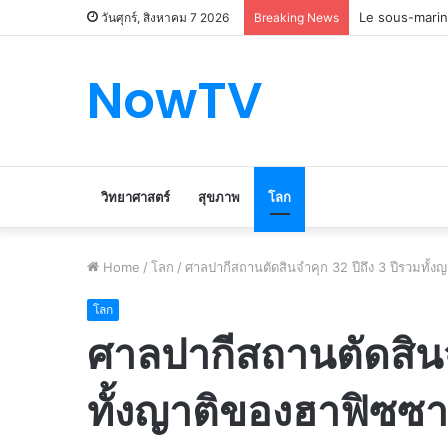
Le marché du 
วันศุกร์, สิงหาคม 7 2026
Breaking News
NowTV
วิทยาศาสตร์
สุขภาพ
โลก
Home
/
โลก
/
ศาลปากีสถานตัดสินจำคุก 32 ปีถึง 3 ปีรวมทั้ง
โลก
ศาลปากีสถานตัดสินจำ
ทั้งญาติของฮาฟิซซา