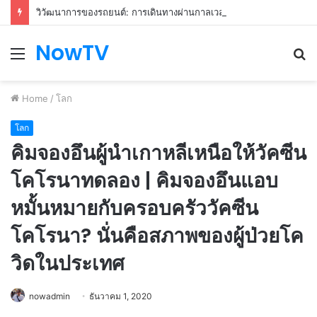
วิวัฒนาการของรถยนต์: การเดินทางผ่านกาลเวลาและความก้าวหน้า
NowTV
Menu
S
fo
Home
/
โลก
โลก
คิมจองอึนผู้นำเกาหลีเหนือให้วัคซีน
โคโรนาทดลอง | คิมจองอึนแอบ
หมั้นหมายกับครอบครัววัคซีน
โคโรนา? นั่นคือสภาพของผู้ป่วยโค
วิดในประเทศ
nowadmin
ธันวาคม 1, 2020