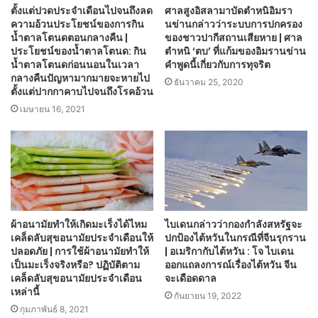
ตั้งแต่ปวดประจำเดือนไปจนถึงลด
ศาลสูงอิสลามาบัดตำหนิอิมรา
ความอ้วนประโยชน์ของการกิน
นข่านกล่าวว่าระบบการปกครอง
น้ำตาลโตนดตอนกลางคืน |
ของชาวปากีสถานเสียหาย | ศาล
ประโยชน์ของน้ำตาลโตนด: กิน
ตำหนิ ‘ตบ’ ที่แก้มของอิมรานข่าน
น้ำตาลโตนดก่อนนอนในเวลา
คำพูดนี้เกี่ยวกับการทุจริต
กลางคืนปัญหามากมายจะหายไป
ธันวาคม 25, 2020
ตั้งแต่ปากกาคาบไปจนถึงโรคอ้วน
เมษายน 16, 2021
ผ้าอนามัยทำให้เกิดมะเร็งได้ไหม
ไบเดนกล่าวว่ากองกำลังสหรัฐจะ
เคล็ดลับสุขอนามัยประจำเดือนให้
ปกป้องไต้หวันในกรณีที่จีนรุกราน
ปลอดภัย | การใช้ผ้าอนามัยทำให้
| อเมริกากับไต้หวัน : โจ ไบเดน
เป็นมะเร็งจริงหรือ? ปฏิบัติตาม
ออกแถลงการณ์เรื่องไต้หวัน จีน
เคล็ดลับสุขอนามัยประจำเดือน
จะเดือดดาล
เหล่านี้
กันยายน 19, 2022
กุมภาพันธ์ 8, 2021