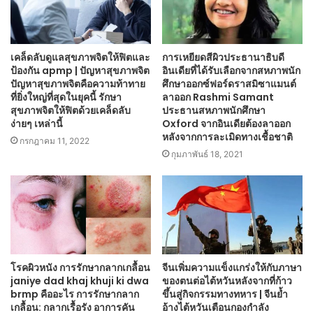
เคล็ดลับดูแลสุขภาพจิตให้ฟิตและ
การเหยียดสีผิวประธานาธิบดี
ป้องกัน apmp | ปัญหาสุขภาพจิต
อินเดียที่ได้รับเลือกจากสหภาพนัก
ปัญหาสุขภาพจิตคือความท้าทาย
ศึกษาออกซ์ฟอร์ดราสมิซาแมนต์
ที่ยิ่งใหญ่ที่สุดในยุคนี้ รักษา
ลาออก Rashmi Samant
สุขภาพจิตให้ฟิตด้วยเคล็ดลับ
ประธานสหภาพนักศึกษา
ง่ายๆ เหล่านี้
Oxford จากอินเดียต้องลาออก
หลังจากการละเมิดทางเชื้อชาติ
กรกฎาคม 11, 2022
กุมภาพันธ์ 18, 2021
โรคผิวหนัง การรักษากลากเกลื้อน
จีนเพิ่มความแข็งแกร่งให้กับภาษา
janiye dad khaj khuji ki dwa
ของตนต่อไต้หวันหลังจากที่ก้าว
brmp คืออะไร การรักษากลาก
ขึ้นสู่กิจกรรมทางทหาร | จีนย้ำ
เกลื้อน: กลากเรื้อรัง อาการคัน
อ้างไต้หวันเตือนกองกำลัง