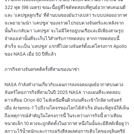
322 ฟุต (98 เมตร) ขณะนี้อยู่ที่ไซต์ทดสอบที่ศูนย์อวกาศเคนเนดี
และ ‘แคปซูลลูกเรือ’ ที่ด้านบนของมันว่างเปล่า ระบบปล่อยอวกาศ
จะพยายามนำ ‘แคปซูล’ ของจรวดไปรอบดวงจันทร์และหลังจาก
นั้นก็จะกลับมา ‘แคปซูล’ จะไม่มีใครอยู่บนเรือและมีเพียงสามรูป
จำลองเท่านั้นที่จะเก็บไว้สำหรับการทดสอบ หากการทดสอบนี้
สำเร็จ จะเป็น ‘แคปซูล’ แรกที่ไปดวงจันทร์ตั้งแต่โครงการ Apollo
ของ NASA เมื่อ 50 ปีที่แล้ว
ภารกิจทางจันทรคติครั้งที่สามของนาซ่า
NASA กำลังทำงานเกี่ยวกับแผนการลงจอดมนุษย์อวกาศบนดวง
จันทร์โดยภารกิจที่สามในปี 2025 NASA วางแผนที่จะทดสอบ
ดาวเทียม Orion 60 ไมล์เหนือพื้นผิวก่อนที่จะเข้าใกล้ดวงจันทร์
เมื่อ Artemis-1 ไปถึงวงโคจรของโลกได้สำเร็จ มันจะพิสูจน์ให้เห็น
ถึงเหตุการณ์สำคัญในโครงการนี้ ในระหว่างภารกิจนี้ ดาวเทียม
ขนาดเล็ก 10 ดวงจะถูกติดตั้งในอวกาศ หนึ่งในนั้นจะมียีสต์เพื่อดูว่า
สภาวะไร้น้ำหนักและการแผ่รังสีส่งผลต่อการเติบโตของจุลินทรีย์