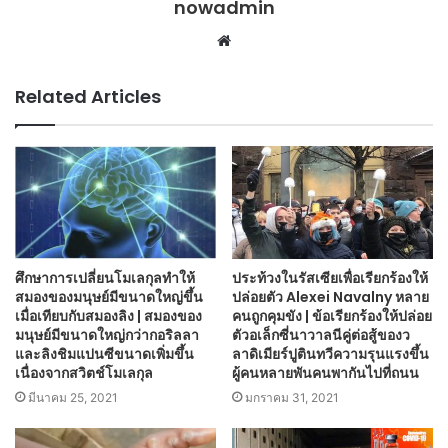
nowadmin
Website
Related Articles
ศึกษาการเปลี่ยนโมเลกุลทำให้
ประท้วงในรัสเซียเพื่อเรียกร้องให้
สมองของมนุษย์มีขนาดใหญ่ขึ้น
ปล่อยตัว Alexei Navalny หลาย
เมื่อเทียบกับสมองลิง | สมองของ
คนถูกคุมขัง | ข้อเรียกร้องให้ปล่อย
มนุษย์มีขนาดใหญ่กว่ากอริลลา
ตัวอเล็กซี่นาวาลนีคู่ต่อสู้ของว
และลิงชิมแปนซีขนาดเพิ่มขึ้น
ลาดิเมียร์ปูตินทวีความรุนแรงขึ้น
เนื่องจากสวิตช์โมเลกุล
ผู้คนหลายพันคนพากันไปที่ถนน
มีนาคม 25, 2021
มกราคม 31, 2021