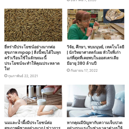
ยี่หร่ามีประโยชน์อย่างมากต่อ
วิจัย, ศึกษา, พบมนุษย์, เทคโนโลยี
สุขภาพ mpap | สิ่งนี้พบได้ในทุก
| นักวิทยาศาสตร์เผย หัวใจที่เก่า
ครัวเรือนใช้ในลักษณะนี้
แก่ที่สุดที่เคยพบในออสเตรเลีย
ประโยชน์จะทำให้คุณประหลาด
มีอายุ 380 ล้านปี
ใจ!
กันยายน 17, 2022
กุมภาพันธ์ 22, 2021
นมและน้ำผึ้งมีประโยชน์ต่อ
หากคุณมีปัญหากับความเจ็บปวด
สุขภาพผู้ชายอย่างมาก | ข่าวการ
อย่างรุนแรงในช่วงเวลาต่างๆให้