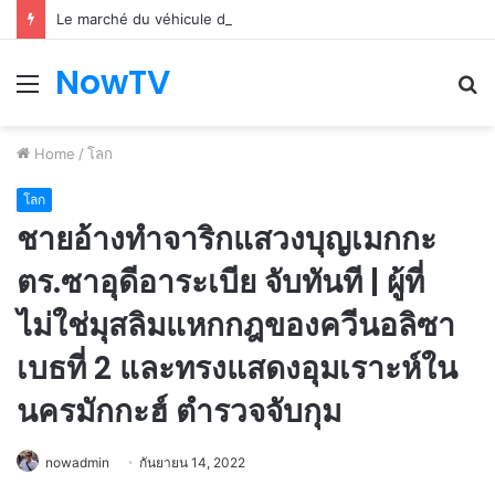
Le marché du véhicule d’occasion en plein essor
NowTV
Menu
S
fo
Home
/
โลก
โลก
ชายอ้างทำจาริกแสวงบุญเมกกะ
ตร.ซาอุดีอาระเบีย จับทันที | ผู้ที่
ไม่ใช่มุสลิมแหกกฎของควีนอลิซา
เบธที่ 2 และทรงแสดงอุมเราะห์ใน
นครมักกะฮ์ ตำรวจจับกุม
nowadmin
กันยายน 14, 2022