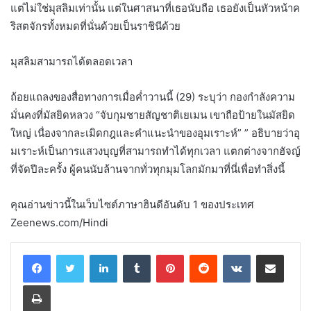
แต่ไม่ใช่มุสลิมเท่านั้น แต่ในศาสนาที่เธอนับถือ เธอยังเป็นหัวหน้าค
ริสตจักรทั้งหมดที่นั่นด้วยเป็นราชินีด้วย
มุสลิมสามารถได้ตลอดเวลา
ถ้อยแถลงของสื่อทางการเมื่อค่ำวานนี้ (29) ระบุว่า กองกำลังความ
มั่นคงที่มัสยิดหลวง “จับกุมชายสัญชาติเยเมน เขาถือป้ายในมัสยิด
ใหญ่ เนื่องจากละเมิดกฎและคำแนะนำของอุมเราะห์” ” อธิบายว่าอุ
มเราะห์เป็นการแสวงบุญที่สามารถทำได้ทุกเวลา แตกต่างจากฮัจญ์
ที่จัดปีละครั้ง ผู้คนนับล้านจากทั่วทุกมุมโลกมักมาที่นี่เพื่อทำสิ่งนี้
คุณอ่านข่าวนี้ในเว็บไซต์ภาษาฮินดีอันดับ 1 ของประเทศ
Zeenews.com/Hindi
LinkedIn
Tumblr
Pinterest
Reddit
VKontakte
Share via Email
Print