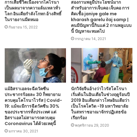
การเสียชีวิตเนื่องจากโคโรนา
สองกานพลูมีประโยชน์มาก
เป็นผลมาจากความล้มเหลวทั่ว
สำหรับอาการเจ็บคอ เจ็บคอ การ
โลก อินเดียกำลังโกหก อ้างสิทธิ์
ติดเชื้อ janiye gale me
ในรายงานมีดหมอ
kharash garelu ilaj samp |
คนมีปัญหานี้กินแค่ 2 กานพลูแบบ
กันยายน 15, 2022
นี้ ปัญหาจะหมดไป
กรกฎาคม 14, 2021
แม้อิสราเอลจะฉีดวัคซีน
นักวิจัยจีนอ้างว่าไวรัสโคโรนา
ประชากรร้อยละ 30 ก็พยายาม
เริ่มต้นในอินเดียในช่วงฤดูร้อนปี
ควบคุมโคโรนาไวรัส | Covid-
2019 อินเดียกล่าวโทษอินเดียว่า
19: แม้จะมีการฉีดวัคซีน 30%
เป็นโรคโควิด -19 มหาวิทยาลัย
ของประชากรทั้งประเทศ แต่
ในสหราชอาณาจักรปฏิเสธข้อ
อิสราเอลไม่สามารถควบคุม
เรียกร้อง
Coronavirus ได้ด้วยเหตุนี้
พฤศจิกายน 29, 2020
มกราคม 30, 2021