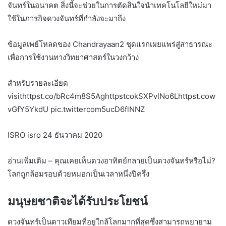
จันทร์ในอนาคต สิ่งนี้จะช่วยในการตัดสินใจนำเทคโนโลยีใหม่มา
ใช้ในภารกิจดวงจันทร์ที่กำลังจะมาถึง
ข้อมูลเพย์โหลดของ Chandrayaan2 ชุดแรกเผยแพร่สู่สาธารณะ
เพื่อการใช้งานทางวิทยาศาสตร์ในวงกว้าง
สำหรับรายละเอียด
visithttpst.co/bRc4m8S5AghttpstcokSXPvlNo6Lhttpst.cow
vGfY5YkdU pic.twittercom5ucD6flNNZ
ISRO isro 24 ธันวาคม 2020
อ่านเพิ่มเติม – คุณเคยเห็นดวงอาทิตย์กลายเป็นดวงจันทร์หรือไม่?
โลกถูกล้อมรอบด้วยหมอกเป็นเวลาหนึ่งปีครึ่ง
มนุษยชาติจะได้รับประโยชน์
ดวงจันทร์เป็นดาวเทียมที่อยู่ใกล้โลกมากที่สุดซึ่งสามารถพยายาม