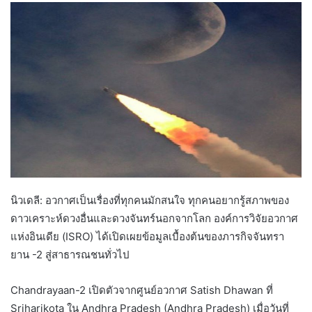
นิวเดลี: อวกาศเป็นเรื่องที่ทุกคนมักสนใจ ทุกคนอยากรู้สภาพของ
ดาวเคราะห์ดวงอื่นและดวงจันทร์นอกจากโลก องค์การวิจัยอวกาศ
แห่งอินเดีย (ISRO) ได้เปิดเผยข้อมูลเบื้องต้นของภารกิจจันทรา
ยาน -2 สู่สาธารณชนทั่วไป
Chandrayaan-2 เปิดตัวจากศูนย์อวกาศ Satish Dhawan ที่
Sriharikota ใน Andhra Pradesh (Andhra Pradesh) เมื่อวันที่