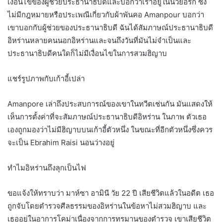
เงื่อนไขของผู้ช่วยประธานาธิบดีและบอกว่าเราอยู่ในนิวยอร์ก ซึ่ง
ไม่มีกฎหมายหรือประเพณีเกี่ยวกับผ้าพันคอ Amanpour บอกว่า
เขาบอกกับผู้ช่วยของประธานาธิบดี ฉันได้สัมภาษณ์ประธานาธิบดี
อิหร่านหลายคนนอกอิหร่านและจนถึงวันที่มันไม่จำเป็นและ
ประธานาธิบดีคนใดก็ไม่มีเงื่อนไขในการสวมฮิญาบ
แชร์รูปภาพกับเก้าอี้เปล่า
Amanpore เล่าถึงประสบการณ์ของเขาในทวีตเช่นกัน มันแสดงให้
เห็นการตั้งค่าที่จะสัมภาษณ์ประธานาธิบดีอิหร่าน ในภาพ ตัวเธอ
เองถูกมองว่าไม่มีฮิญาบบนเก้าอี้ตัวหนึ่ง ในขณะที่อีกตัวหนึ่งซึ่งควร
จะเป็น Ebrahim Raisi นอนว่างอยู่
ทำไมอิหร่านถึงลุกเป็นไฟ
ขอแจ้งให้ทราบว่า มาห์ซา อามินี วัย 22 ปี เสียชีวิตแล้วในอดีต เธอ
ถูกจับโดยตำรวจศีลธรรมของอิหร่านในข้อหาไม่สวมฮิญาบ และ
เธออยู่ในอาการโคม่าเนื่องจากการทรมานของตำรวจ เขาเสียชีวิต