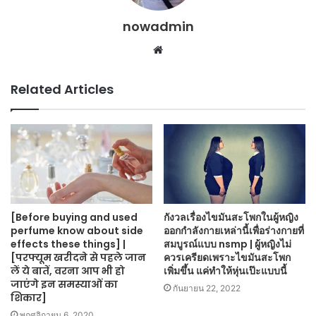
nowadmin
Website
Related Articles
[Before buying and used
กังวลเรื่องไขมันสะโพกในผู้หญิง
perfume know about side
ออกกำลังกายเหล่านี้เพื่อร่างกายที่
effects these things] |
สมบูรณ์แบบ nsmp | ผู้หญิงไม่
[परफ्यूम खरीदने से पहले जान
ควรเครียดเพราะไขมันสะโพก
लें ये बातें, वरना आप भी हो
เพิ่มขึ้น แค่ทำให้หุ่นเป๊ะแบบนี้
जाएंगे इन समस्याओं का
กันยายน 22, 2022
शिकार]
พฤศจิกายน 6, 2020