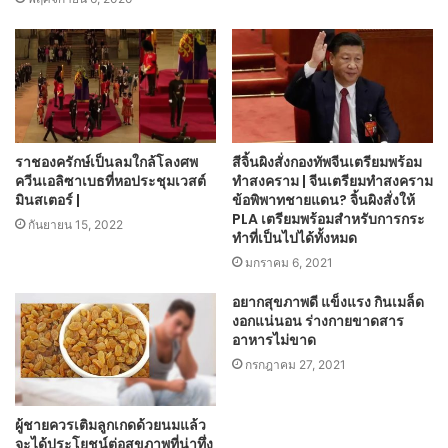
ราชองครักษ์เป็นลมใกล้โลงศพ
สีจิ้นผิงสั่งกองทัพจีนเตรียมพร้อม
ควีนเอลิซาเบธที่หอประชุมเวสต์
ทำสงคราม | จีนเตรียมทำสงคราม
มินสเตอร์ |
ข้อพิพาทชายแดน? จิ้นผิงสั่งให้
PLA เตรียมพร้อมสำหรับการกระ
กันยายน 15, 2022
ทำที่เป็นไปได้ทั้งหมด
มกราคม 6, 2021
อยากสุขภาพดี แข็งแรง กินเมล็ด
งอกแน่นอน ร่างกายขาดสาร
อาหารไม่ขาด
กรกฎาคม 27, 2021
ผู้ชายควรเติมลูกเกดด้วยนมแล้ว
จะได้ประโยชน์ต่อสุขภาพที่น่าทึ่ง