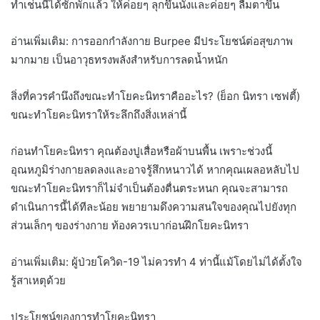
ทำเช่นนี้ได้ซักพักแล้ว ให้ค่อยๆ ลุกขึ้นนั่งและค่อยๆ ลืมตาขึ้น
อ่านเพิ่มเติม: การออกกำลังกาย Burpee มีประโยชน์ต่อสุขภาพ
มากมาย เป็นอาวุธทรงพลังสำหรับการลดน้ำหนัก
สิ่งที่ควรคำนึงถึงขณะทำโยคะนิทราคืออะไร? (ย็อก นิทรา เซฟตี้)
ขณะทำโยคะนิทราให้ระลึกถึงสิ่งเหล่านี้
ก่อนทำโยคะนิทรา คุณต้องปูเสื่อหรือผ้าบนพื้น เพราะช่วงนี้
อุณหภูมิร่างกายลดลงและอาจรู้สึกหนาวได้ หากคุณเผลอหลับไป
ขณะทำโยคะนิทราก็ไม่จำเป็นต้องตื่นตระหนก คุณจะสามารถ
ดำเนินการนี้ได้ทีละน้อย พยายามดึงความสนใจของคุณไปยังทุก
ส่วนเล็กๆ ของร่างกาย ท้องควรเบาก่อนฝึกโยคะนิทรา
อ่านเพิ่มเติม: ผู้ป่วยโควิด-19 ไม่ควรทำ 4 ท่านี้แม้โดยไม่ได้ตั้งใจ
รู้สาเหตุด้วย
ประโยชน์ของการทำโยคะนิทรา