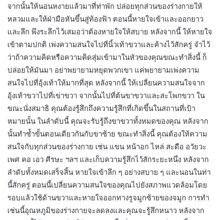
จากนั้นให้นอนหงายแล้วมาที่ท่าพัก ปล่อยทุกส่วนของร่างกายให้
หลวมและให้ฝ่ามือหันขึ้นสู่ท้องฟ้า ตอนนี้หายใจเข้าและออกยาว
และลึก พึงระลึกไว้เสมอว่าต้องหายใจให้สบาย หลังจากนี้ ให้หายใจ
เข้าตามปกติ เพ่งความสนใจไปที่นิ้วเท้าขวาและค้างไว้สักครู่ จำไว้
ว่าถ้าความคิดหรือความคิดสุ่มเข้ามาในหัวของคุณขณะทำสิ่งนี้ ก็
ปล่อยให้มันมา อย่าพยายามหยุดพวกเขา แค่พยายามเพ่งความ
สนใจไปที่อุ้งเท้าให้มากที่สุด หลังจากนี้ ให้เปลี่ยนความสนใจจาก
อุ้งเท้าขวาไปที่เข่าขวา จากนั้นไปที่ต้นขาขวาและสะโพกขวา ใน
ขณะนั่งสมาธิ คุณต้องรู้สึกถึงความรู้สึกที่เกิดขึ้นในสถานที่เป้า
หมายนั้น ในลำดับนี้ คุณจะรับรู้ถึงขาขวาทั้งหมดของคุณ หลังจาก
นั้นทำซ้ำขั้นตอนเดียวกันกับขาซ้าย ขณะทำสิ่งนี้ คุณต้องให้ความ
สนใจกับทุกส่วนของร่างกาย เช่น แขน หน้าอก ไหล่ สะดือ อวัยวะ
เพศ คอ เอว ศีรษะ ฯลฯ และเก็บความรู้สึกไว้สักระยะหนึ่ง หลังจาก
ลำดับทั้งหมดเสร็จสิ้น หายใจเข้าลึก ๆ อย่างสบาย ๆ และนอนในท่า
นี้สักครู่ ตอนนี้เปลี่ยนความสนใจของคุณไปยังสภาพแวดล้อมโดย
รอบแล้วใช้ด้านขวาและหายใจออกทางรูจมูกซ้ายของจมูก การทำ
เช่นนี้อุณหภูมิของร่างกายจะลดลงและคุณจะรู้สึกหนาว หลังจาก