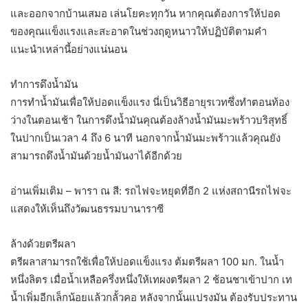
และออกจากบ้านเสมอ เล่นโยคะทุกวัน หากคุณต้องการให้ปอด
ของคุณแข็งแรงและสะอาดในช่วงฤดูหนาวให้ปฏิบัติตามคำ
แนะนำเหล่านี้อย่างแน่นอน
ทำการดึงน้ำมัน
การทำน้ำมันเพื่อให้ปอดแข็งแรง นี่เป็นวิธีอายุรเวทซึ่งทำตอนท้อง
ว่างในตอนเช้า ในการดึงน้ำมันคุณต้องล้างน้ำมันมะพร้าวบริสุทธิ์
ในปากเป็นเวลา 4 ถึง 6 นาที นอกจากน้ำมันมะพร้าวแล้วคุณยัง
สามารถดึงน้ำมันด้วยน้ำมันงาได้อีกด้วย
อ่านเพิ่มเติม – พารา ณ สี: รถไฟจะหยุดที่อีก 2 แห่งสถานีรถไฟจะ
แสดงให้เห็นถึงวัฒนธรรมบานาราซี
ล้างด้วยตรีผลา
ตรีผลาสามารถใช้เพื่อให้ปอดแข็งแรง ต้มตรีผลา 100 มก. ในน้ำ
หนึ่งลิตร เมื่อน้ำเหลือครึ่งหนึ่งให้เทผงตรีผลา 2 ช้อนชาเข้าปาก เท
น้ำเพิ่มอีกเล็กน้อยแล้วกลั้วคอ หลังจากนั้นแปรงมัน ต้องรับประทาน