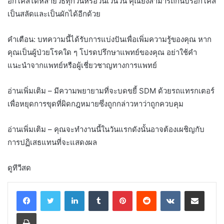
อกโคลีได้หลายวิธีทุกวันหรือวันเว้นวัน คุณยังสามารถกินบรอกโคลี
เป็นสลัดและเป็นผักได้อีกด้วย
คำเตือน: บทความนี้ได้รับการแบ่งปันเพื่อเพิ่มความรู้ของคุณ หาก
คุณเป็นผู้ป่วยโรคใด ๆ โปรดปรึกษาแพทย์ของคุณ อย่าใช้คำ
แนะนำจากแพทย์หรือผู้เชี่ยวชาญทางการแพทย์
อ่านเพิ่มเติม – มีความพยายามที่จะบดขยี้ SDM ด้วยรถแทรกเตอร์
เพื่อหยุดการขุดที่ผิดกฎหมายซึ่งถูกกล่าวหาว่าถูกควบคุม
อ่านเพิ่มเติม – คุณจะทำงานนี้ในวันแรกดังนั้นอาจต้องเผชิญกับ
การปฏิเสธแทนที่จะแสดงผล
ดูทีวีสด
LinkedIn
Tumblr
Pinterest
Reddit
VKontakte
Share via Email
Print