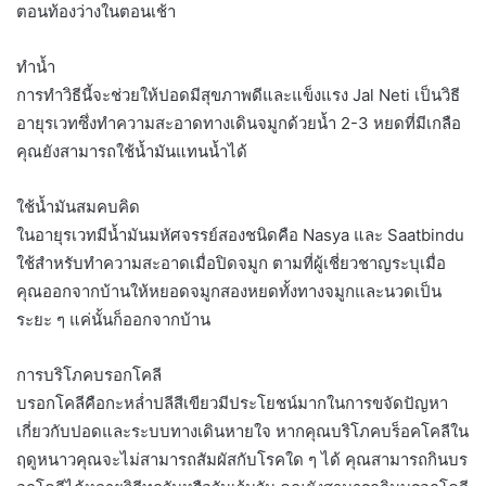
ตอนท้องว่างในตอนเช้า
ทำน้ำ
การทำวิธีนี้จะช่วยให้ปอดมีสุขภาพดีและแข็งแรง Jal Neti เป็นวิธี
อายุรเวทซึ่งทำความสะอาดทางเดินจมูกด้วยน้ำ 2-3 หยดที่มีเกลือ
คุณยังสามารถใช้น้ำมันแทนน้ำได้
ใช้น้ำมันสมคบคิด
ในอายุรเวทมีน้ำมันมหัศจรรย์สองชนิดคือ Nasya และ Saatbindu
ใช้สำหรับทำความสะอาดเมื่อปิดจมูก ตามที่ผู้เชี่ยวชาญระบุเมื่อ
คุณออกจากบ้านให้หยอดจมูกสองหยดทั้งทางจมูกและนวดเป็น
ระยะ ๆ แค่นั้นก็ออกจากบ้าน
การบริโภคบรอกโคลี
บรอกโคลีคือกะหล่ำปลีสีเขียวมีประโยชน์มากในการขจัดปัญหา
เกี่ยวกับปอดและระบบทางเดินหายใจ หากคุณบริโภคบร็อคโคลีใน
ฤดูหนาวคุณจะไม่สามารถสัมผัสกับโรคใด ๆ ได้ คุณสามารถกินบร