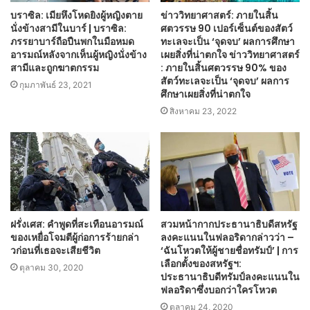
บราซิล: เมียหึงโหดยิงผู้หญิงตาย
ข่าววิทยาศาสตร์: ภายในสิ้น
นั่งข้างสามีในบาร์ | บราซิล:
ศตวรรษ 90 เปอร์เซ็นต์ของสัตว์
ภรรยาบาร์ถือปืนพกในมือหมด
ทะเลจะเป็น ‘จุดจบ’ ผลการศึกษา
อารมณ์หลังจากเห็นผู้หญิงนั่งข้าง
เผยสิ่งที่น่าตกใจ ข่าววิทยาศาสตร์
สามีและถูกฆาตกรรม
: ภายในสิ้นศตวรรษ 90% ของ
สัตว์ทะเลจะเป็น ‘จุดจบ’ ผลการ
กุมภาพันธ์ 23, 2021
ศึกษาเผยสิ่งที่น่าตกใจ
สิงหาคม 23, 2022
ฝรั่งเศส: คำพูดที่สะเทือนอารมณ์
สวมหน้ากากประธานาธิบดีสหรัฐ
ของเหยื่อโจมตีผู้ก่อการร้ายกล่า
ลงคะแนนในฟลอริดากล่าวว่า –
วก่อนที่เธอจะเสียชีวิต
‘ฉันโหวตให้ผู้ชายชื่อทรัมป์’ | การ
เลือกตั้งของสหรัฐฯ:
ตุลาคม 30, 2020
ประธานาธิบดีทรัมป์ลงคะแนนใน
ฟลอริดาซึ่งบอกว่าใครโหวต
ตุลาคม 24, 2020