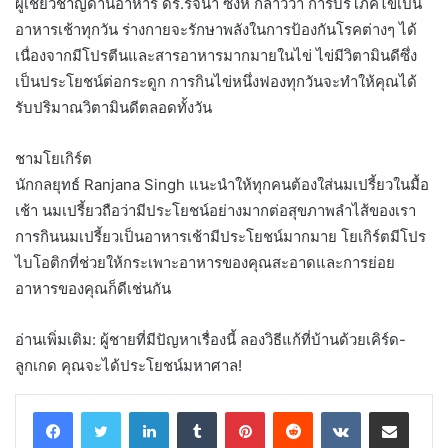
ผู้เชี่ยวชาญด้านอาหาร ดร.รัจนา ซิงห์ กล่าวว่า การบริโภคไข่เป็น
อาหารเช้าทุกวัน ร่างกายจะรักษาพลังในการป้องกันโรคต่างๆ ได้
เนื่องจากมีโปรตีนและสารอาหารมากมายในไข่ ไข่มีวิตามินดีซึ่ง
เป็นประโยชน์ต่อกระดูก การกินไข่หนึ่งฟองทุกวันจะทำให้คุณได้
รับปริมาณวิตามินดีตลอดทั้งวัน
ชามโยเกิร์ต
นักกลยุทธ์ Ranjana Singh แนะนำให้ทุกคนต้องใส่นมเปรี้ยวในมื้อ
เช้า นมเปรี้ยวถือว่ามีประโยชน์อย่างมากต่อสุขภาพลำไส้ของเรา
การกินนมเปรี้ยวเป็นอาหารเช้ามีประโยชน์มากมาย โยเกิร์ตมีโปร
ไบโอติกที่ช่วยให้กระเพาะอาหารของคุณสะอาดและการย่อย
อาหารของคุณก็ดีเช่นกัน
อ่านเพิ่มเติม: ผู้ชายที่มีปัญหาเรื่องนี้ ลองวิธีแก้ที่บ้านด้วยเคิร์ด-
ลูกเกด คุณจะได้ประโยชน์มหาศาล!
LinkedIn
Tumblr
Pinterest
Reddit
VKontakte
Share via Email