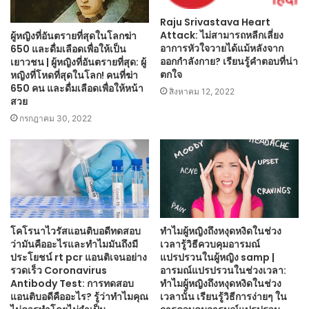
Raju Srivastava Heart
Attack: ไม่สามารถหลีกเลี่ยง
ผู้หญิงที่อันตรายที่สุดในโลกฆ่า
อาการหัวใจวายได้แม้หลังจาก
650 และดื่มเลือดเพื่อให้เป็น
ออกกำลังกาย? เรียนรู้คำตอบที่น่า
เยาวชน | ผู้หญิงที่อันตรายที่สุด: ผู้
ตกใจ
หญิงที่โหดที่สุดในโลก! คนที่ฆ่า
650 คน และดื่มเลือดเพื่อให้หน้า
สิงหาคม 12, 2022
สวย
กรกฎาคม 30, 2022
โคโรนาไวรัสแอนติบอดีทดสอบ
ทำไมผู้หญิงถึงหงุดหงิดในช่วง
ว่ามันคืออะไรและทำไมมันถึงมี
เวลารู้วิธีควบคุมอารมณ์
ประโยชน์ rt pcr แอนติเจนอย่าง
แปรปรวนในผู้หญิง samp |
รวดเร็ว Coronavirus
อารมณ์แปรปรวนในช่วงเวลา:
Antibody Test: การทดสอบ
ทำไมผู้หญิงถึงหงุดหงิดในช่วง
แอนติบอดีคืออะไร? รู้ว่าทำไมคุณ
เวลานั้น เรียนรู้วิธีการง่ายๆ ใน