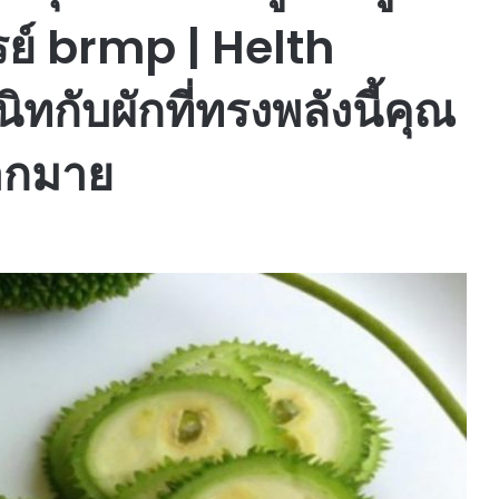
รย์ brmp | Helth
ทกับผักที่ทรงพลังนี้คุณ
ากมาย