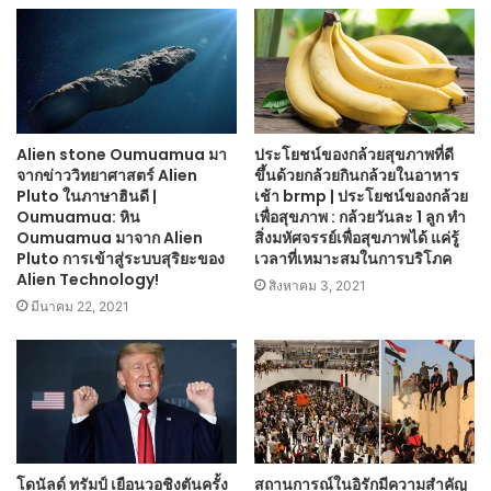
Alien stone Oumuamua มา
ประโยชน์ของกล้วยสุขภาพที่ดี
จากข่าววิทยาศาสตร์ Alien
ขึ้นด้วยกล้วยกินกล้วยในอาหาร
Pluto ในภาษาฮินดี |
เช้า brmp | ประโยชน์ของกล้วย
Oumuamua: หิน
เพื่อสุขภาพ : กล้วยวันละ 1 ลูก ทำ
Oumuamua มาจาก Alien
สิ่งมหัศจรรย์เพื่อสุขภาพได้ แค่รู้
Pluto การเข้าสู่ระบบสุริยะของ
เวลาที่เหมาะสมในการบริโภค
Alien Technology!
สิงหาคม 3, 2021
มีนาคม 22, 2021
โดนัลด์ ทรัมป์ เยือนวอชิงตันครั้ง
สถานการณ์ในอิรักมีความสำคัญ