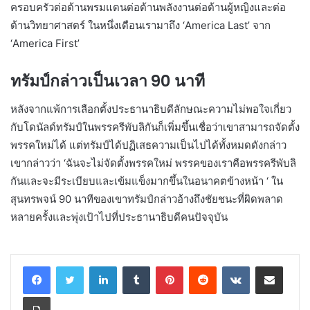
ครอบครัวต่อต้านพรมแดนต่อต้านพลังงานต่อต้านผู้หญิงและต่อ
ต้านวิทยาศาสตร์ ในหนึ่งเดือนเรามาถึง ‘America Last’ จาก
‘America First’
ทรัมป์กล่าวเป็นเวลา 90 นาที
หลังจากแพ้การเลือกตั้งประธานาธิบดีลักษณะความไม่พอใจเกี่ยว
กับโดนัลด์ทรัมป์ในพรรครีพับลิกันก็เพิ่มขึ้นเชื่อว่าเขาสามารถจัดตั้ง
พรรคใหม่ได้ แต่ทรัมป์ได้ปฏิเสธความเป็นไปได้ทั้งหมดดังกล่าว
เขากล่าวว่า ‘ฉันจะไม่จัดตั้งพรรคใหม่ พรรคของเราคือพรรครีพับลิ
กันและจะมีระเบียบและเข้มแข็งมากขึ้นในอนาคตข้างหน้า ‘ ใน
สุนทรพจน์ 90 นาทีของเขาทรัมป์กล่าวอ้างถึงชัยชนะที่ผิดพลาด
หลายครั้งและพุ่งเป้าไปที่ประธานาธิบดีคนปัจจุบัน
LinkedIn
Tumblr
Pinterest
Reddit
VKontakte
Share via Email
Print