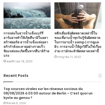
การถล่มในธารน้ำแข็งแบร์รี่
หลีกเลี่ยงข้อผิดพลาดเหล่านี้ใน
อาร์มอาจทำให้เกิดสึนามิในอลา
ขณะที่อาบน้ำทุกวันรู้ข้อผิดพลาด
สก้าฟยอร์ด ธารน้ำแข็งแห่งอลา
ในการอาบน้ำ samp | การดูแล
สก้ากำลังละลายอย่างรวดเร็ว
ผิว: การอาบน้ำให้ถูกวิธีไม่ใช่เรื่อง
หิมะถล่มจะเกิดขึ้นหากสึนามิร้าย
ง่าย เรามักจะทำผิดพลาดเหล่านี้
แรง
กรกฎาคม 11, 2022
พฤศจิกายน 18, 2020
Recent Posts
Top sources virales sur les réseaux sociaux du
08/08/2026 à 03:00 autour de Berlin – C’est quoi un
kyste au genou ?
สิงหาคม 8, 2026