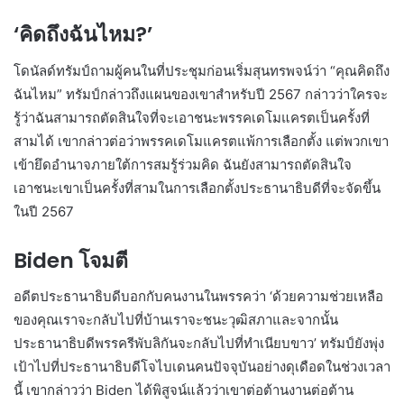
‘คิดถึงฉันไหม?’
โดนัลด์ทรัมป์ถามผู้คนในที่ประชุมก่อนเริ่มสุนทรพจน์ว่า “คุณคิดถึง
ฉันไหม” ทรัมป์กล่าวถึงแผนของเขาสำหรับปี 2567 กล่าวว่าใครจะ
รู้ว่าฉันสามารถตัดสินใจที่จะเอาชนะพรรคเดโมแครตเป็นครั้งที่
สามได้ เขากล่าวต่อว่าพรรคเดโมแครตแพ้การเลือกตั้ง แต่พวกเขา
เข้ายึดอำนาจภายใต้การสมรู้ร่วมคิด ฉันยังสามารถตัดสินใจ
เอาชนะเขาเป็นครั้งที่สามในการเลือกตั้งประธานาธิบดีที่จะจัดขึ้น
ในปี 2567
Biden โจมตี
อดีตประธานาธิบดีบอกกับคนงานในพรรคว่า ‘ด้วยความช่วยเหลือ
ของคุณเราจะกลับไปที่บ้านเราจะชนะวุฒิสภาและจากนั้น
ประธานาธิบดีพรรครีพับลิกันจะกลับไปที่ทำเนียบขาว’ ทรัมป์ยังพุ่ง
เป้าไปที่ประธานาธิบดีโจไบเดนคนปัจจุบันอย่างดุเดือดในช่วงเวลา
นี้ เขากล่าวว่า Biden ได้พิสูจน์แล้วว่าเขาต่อต้านงานต่อต้าน