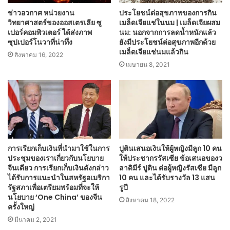
ข่าวอวกาศ หน่วยงาน
ประโยชน์ต่อสุขภาพของการกิน
วิทยาศาสตร์ของออสเตรเลีย ซู
เมล็ดเจียแช่ในนม | เมล็ดเจียผสม
เปอร์คอมพิวเตอร์ ได้ส่งภาพ
นม: นอกจากการลดน้ำหนักแล้ว
ซุปเปอร์โนวาที่น่าทึ่ง
ยังมีประโยชน์ต่อสุขภาพอีกด้วย
เมล็ดเจียแช่นมแล้วกิน
สิงหาคม 16, 2022
เมษายน 8, 2021
การเรียกเก็บเงินที่นำมาใช้ในการ
ปูตินเสนอเงินให้ผู้หญิงมีลูก 10 คน
ประชุมของเราเกี่ยวกับนโยบาย
ให้ประชากรรัสเซีย ข้อเสนอของว
จีนเดียว การเรียกเก็บเงินดังกล่าว
ลาดิมีร์ ปูติน ต่อผู้หญิงรัสเซีย มีลูก
ได้รับการแนะนำในสหรัฐอเมริกา
10 คน และได้รับรางวัล 13 แสน
รัฐสภาเพื่อเตรียมพร้อมที่จะให้
รูปี
นโยบาย ‘One China’ ของจีน
สิงหาคม 18, 2022
ครั้งใหญ่
มีนาคม 2, 2021