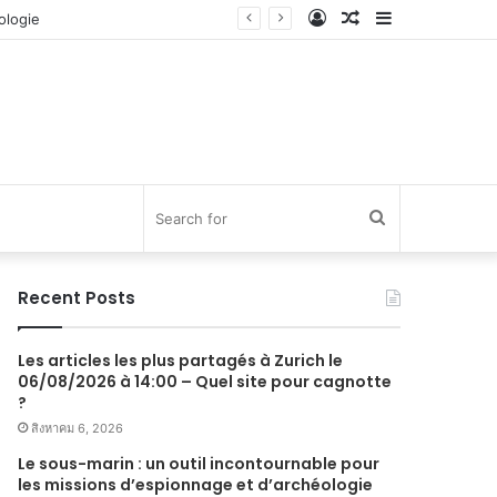
Log
Random
Sidebar
In
Article
Search
for
Recent Posts
Les articles les plus partagés à Zurich le
06/08/2026 à 14:00 – Quel site pour cagnotte
?
สิงหาคม 6, 2026
Le sous-marin : un outil incontournable pour
les missions d’espionnage et d’archéologie