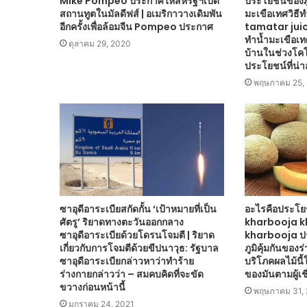
Mike Pompeo ประกาศให้สหรัฐฯเปิด
ประโยชน์ของภู
สถานทูตในมัลดีฟส์ | อเมริกาวางเดิมพัน
มะเขือเทศวิธี
อีกครั้งเพื่อล้อมจีน Pompeo ประกาศ
tamatar juice
ทำน้ำมะเขือเทศเส
ตุลาคม 29, 2020
บ้านในช่วงโค
ประโยชน์ที่น่า
พฤษภาคม 25,
ซาอุดีอาระเบียสกัดกั้น ‘เป้าหมายที่เป็น
อะไรคือประโ
ศัตรู’ ริยาดทางตะวันออกกลาง
kharbooja kh
ซาอุดีอาระเบียด้วยโดรนโจมตี | ริยาด
kharbooja ป
เกี่ยวกับการโจมตีด้วยขีปนาวุธ: รัฐบาล
ภูมิคุ้มกันของ
ซาอุดีอาระเบียกล่าวหาว่าทำร้าย
บริโภคผลไม้นี้
ร่างกายกล่าวว่า – สมคบคิดที่จะขัด
ของมันตามผู้เ
ขวางก่อนหน้านี้
พฤษภาคม 31, 
มกราคม 24, 2021