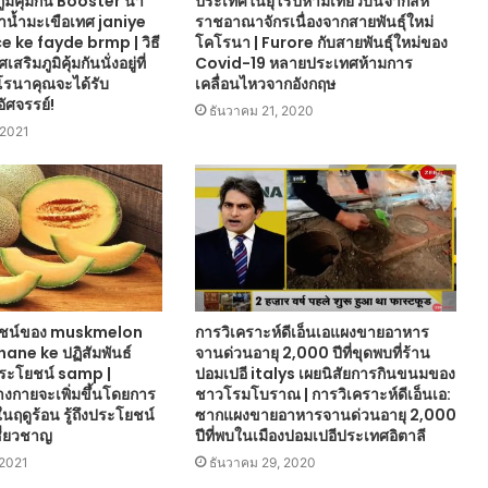
มิคุ้มกัน Booster น้ำ
ประเทศในยุโรปห้ามเที่ยวบินจากสห
ทำน้ำมะเขือเทศ janiye
ราชอาณาจักรเนื่องจากสายพันธุ์ใหม่
 ke fayde brmp | วิธี
โคโรนา | Furore กับสายพันธุ์ใหม่ของ
ริมภูมิคุ้มกันนั่งอยู่ที่
Covid-19 หลายประเทศห้ามการ
โรนาคุณจะได้รับ
เคลื่อนไหวจากอังกฤษ
อัศจรรย์!
ธันวาคม 21, 2020
 2021
ยชน์ของ muskmelon
การวิเคราะห์ดีเอ็นเอแผงขายอาหาร
ane ke ปฏิสัมพันธ์
จานด่วนอายุ 2,000 ปีที่ขุดพบที่ร้าน
ระโยชน์ samp |
ปอมเปอี italys เผยนิสัยการกินขนมของ
ร่างกายจะเพิ่มขึ้นโดยการ
ชาวโรมโบราณ | การวิเคราะห์ดีเอ็นเอ:
ในฤดูร้อน รู้ถึงประโยชน์
ซากแผงขายอาหารจานด่วนอายุ 2,000
ชี่ยวชาญ
ปีที่พบในเมืองปอมเปอีประเทศอิตาลี
2021
ธันวาคม 29, 2020