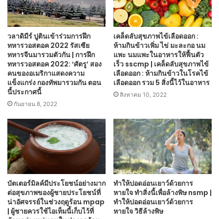
วลาดิมีร์ ปูตินเข้าร่วมการฝึก
เคล็ดลับสุขภาพไข้เลือดออก :
ทหารวอสตอค 2022 รัสเซีย
ห้ามกินข้าวเพิ่ม ไข่ มะละกอ นม
ทหารจีนมารวมตัวกัน | การฝึก
แพะ นมแพะในอาหารให้ฟื้นตัว
ทหารวอสตอค 2022: ‘ศัตรู’ สอง
เร็ว sscmp | เคล็ดลับสุขภาพไข้
คนของอเมริกาแสดงความ
เลือดออก : ห้ามกินข้าวในโรคไข้
แข็งแกร่ง กองทัพมารวมกัน ตอน
เลือดออก รวม 5 สิ่งนี้ไว้ในอาหาร
นี้ประกาศนี้
สิงหาคม 10, 2022
กันยายน 8, 2022
บัตเตอร์มิลค์มีประโยชน์อย่างมาก
ทำให้ปอดอ่อนเยาว์ด้วยการ
ต่อสุขภาพของผู้ชายประโยชน์ที่
หายใจ ทำสิ่งนี้เพื่อล้างพิษ nsmp |
น่าอัศจรรย์ในช่วงฤดูร้อน mpap
ทำให้ปอดอ่อนเยาว์ด้วยการ
| ผู้ชายควรใช้ไอเท็มนี้เก็บไว้ที่
หายใจ วิธีล้างพิษ