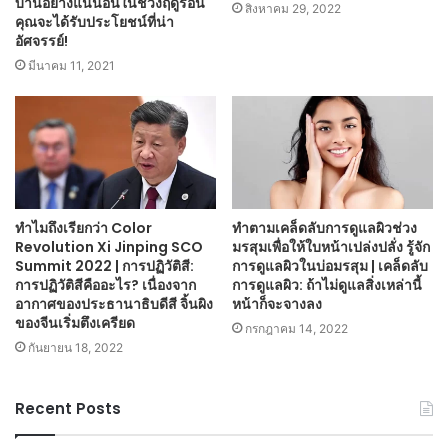
บ้านอย่างแน่นอนในช่วงฤดูร้อน
สิงหาคม 29, 2022
คุณจะได้รับประโยชน์ที่น่า
อัศจรรย์!
มีนาคม 11, 2021
ทำไมถึงเรียกว่า Color
ทำตามเคล็ดลับการดูแลผิวช่วง
Revolution Xi Jinping SCO
มรสุมเพื่อให้ใบหน้าเปล่งปลั่ง รู้จัก
Summit 2022 | การปฏิวัติสี:
การดูแลผิวในบ่อมรสุม | เคล็ดลับ
การปฏิวัติสีคืออะไร? เนื่องจาก
การดูแลผิว: ถ้าไม่ดูแลสิ่งเหล่านี้
อากาศของประธานาธิบดีสี จิ้นผิง
หน้าก็จะจางลง
ของจีนเริ่มตึงเครียด
กรกฎาคม 14, 2022
กันยายน 18, 2022
Recent Posts