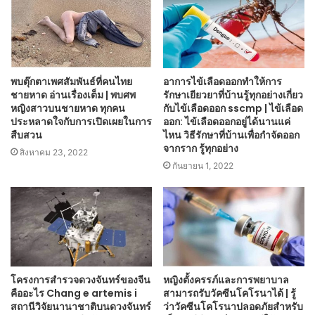
พบตุ๊กตาเพศสัมพันธ์ที่คนไทย
อาการไข้เลือดออกทำให้การ
ชายหาด อ่านเรื่องเต็ม | พบศพ
รักษาเยียวยาที่บ้านรู้ทุกอย่างเกี่ยว
หญิงสาวบนชายหาด ทุกคน
กับไข้เลือดออก sscmp | ไข้เลือด
ประหลาดใจกับการเปิดเผยในการ
ออก: ไข้เลือดออกอยู่ได้นานแค่
สืบสวน
ไหน วิธีรักษาที่บ้านเพื่อกำจัดออก
จากราก รู้ทุกอย่าง
สิงหาคม 23, 2022
กันยายน 1, 2022
โครงการสำรวจดวงจันทร์ของจีน
หญิงตั้งครรภ์และการพยาบาล
คืออะไร Chang e artemis i
สามารถรับวัคซีนโคโรนาได้ | รู้
สถานีวิจัยนานาชาติบนดวงจันทร์
ว่าวัคซีนโคโรนาปลอดภัยสำหรับ