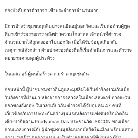
กองบังคับการตำรวจฯ เข้าประจำการจำนวนมาก
มีการอ้างว่าชุมชนมุสลิมบางคนยืนอยู่นอกวัดและเริ่มต่อต้านผู้พูด
ที่มาเข้าร่วมรายการ หลังข่าวความโกลาหล เจ้าหน้าที่ตำรวจ
จำนวนมากได้ถูกส่งออกไปนอกวัด เมื่อได้รับข้อมูลเกี่ยวกับ
เหตุการณ์ดังกล่าว ฝ่ายปกครองท้องถิ่นก็เริ่มดำเนินการและตำรวจ
พยายามควบคุมผู้ประท้วง
ในเลสเตอร์ ผู้คนก็สร้างความรำคาญเช่นกัน
ก่อนหน้านี้ ผู้นำชุมชนชาวฮินดูและมุสลิมได้ยื่นคำร้องร่วมกันเมื่อ
วันอังคารที่ผ่านมา หลังจากการจลาจลในเมืองเลสเตอร์ ทางตะวัน
ออกของอังกฤษ ในเวลาเดียวกัน ตำรวจได้จับกุมคน 47 คนที่
เกี่ยวข้องกับการปะทะกันอย่างรุนแรงหลังการแข่งขันคริกเก็ตอิน
เดีย-ปากีสถาน Pradyuman Das ประธานวัด ISKCON ของเมือง
อ่านแถลงการณ์กับผู้นำชุมชนมุสลิมนอกมัสยิดในเมือง พร้อมแสดง
ความ “เศร้า” ต่อความรุนแรงในช่วงสุดสัปดาห์ที่ผ่านมา ผู้นำ