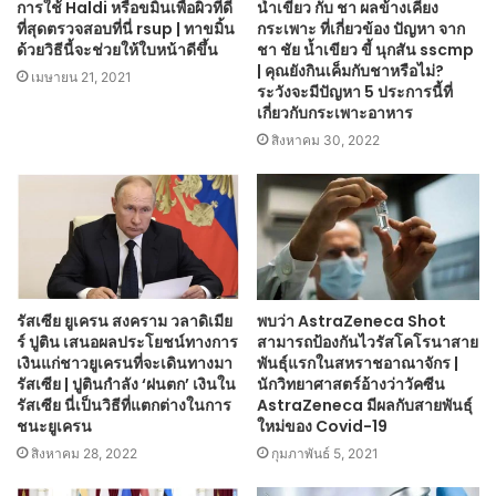
การใช้ Haldi หรือขมิ้นเพื่อผิวที่ดี
น้ำเขียว กับ ชา ผลข้างเคียง
ที่สุดตรวจสอบที่นี่ rsup | ทาขมิ้น
กระเพาะ ที่เกี่ยวข้อง ปัญหา จาก
ด้วยวิธีนี้จะช่วยให้ใบหน้าดีขึ้น
ชา ชัย น้ำเขียว ขี้ นุกสัน sscmp
| คุณยังกินเค็มกับชาหรือไม่?
เมษายน 21, 2021
ระวังจะมีปัญหา 5 ประการนี้ที่
เกี่ยวกับกระเพาะอาหาร
สิงหาคม 30, 2022
รัสเซีย ยูเครน สงคราม วลาดิเมีย
พบว่า AstraZeneca Shot
ร์ ปูติน เสนอผลประโยชน์ทางการ
สามารถป้องกันไวรัสโคโรนาสาย
เงินแก่ชาวยูเครนที่จะเดินทางมา
พันธุ์แรกในสหราชอาณาจักร |
รัสเซีย | ปูตินกำลัง ‘ฝนตก’ เงินใน
นักวิทยาศาสตร์อ้างว่าวัคซีน
รัสเซีย นี่เป็นวิธีที่แตกต่างในการ
AstraZeneca มีผลกับสายพันธุ์
ชนะยูเครน
ใหม่ของ Covid-19
สิงหาคม 28, 2022
กุมภาพันธ์ 5, 2021