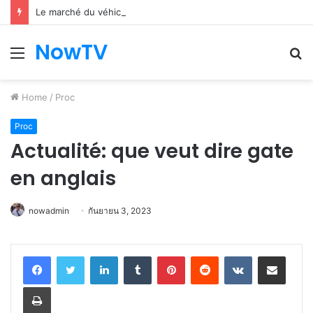
Le marché du véhicule d’occasion en plein essor
NowTV
Menu
S
fo
Home
/
Proc
Proc
Actualité: que veut dire gate
en anglais
nowadmin
กันยายน 3, 2023
LinkedIn
Tumblr
Pinterest
Reddit
VKontakte
Share via Email
Print