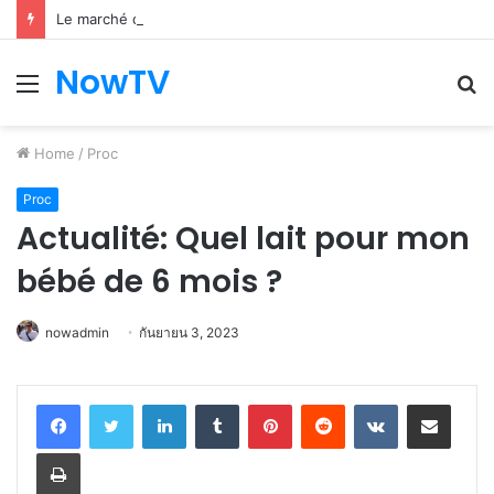
Le marché du véhicule d’occasion en plein essor
NowTV
Menu
S
fo
Home
/
Proc
Proc
Actualité: Quel lait pour mon
bébé de 6 mois ?
nowadmin
กันยายน 3, 2023
LinkedIn
Tumblr
Pinterest
Reddit
VKontakte
Share via Email
Print