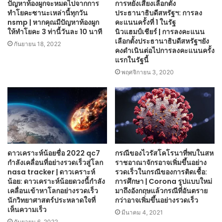
ปัญหาท้องผูกจะหมดไปจากการ
การหยั่งเสียงเลือกตั้ง
ทำโยคะซานะเหล่านี้ทุกวัน
ประธานาธิบดีสหรัฐฯ: การลง
nsmp | หากคุณมีปัญหาท้องผูก
คะแนนครั้งที่ 1 ในรัฐ
ให้ทำโยคะ 3 ท่านี้วันละ 10 นาที
นิวแฮมป์เชียร์ | การลงคะแนน
เลือกตั้งประธานาธิบดีสหรัฐฯยัง
กันยายน 18, 2022
คงดำเนินต่อไปการลงคะแนนครั้ง
แรกในรัฐนี้
พฤศจิกายน 3, 2020
ดาวเคราะห์น้อยชื่อ 2022 qc7
กรณีของไวรัสโคโรนาที่พบในสห
กำลังเคลื่อนที่อย่างรวดเร็วสู่โลก
ราชอาณาจักรอาจเพิ่มขึ้นอย่าง
nasa tracker | ดาวเคราะห์
รวดเร็วในกรณีของการติดเชื้อ:
น้อย: ดาวเคราะห์น้อยดวงนี้กำลัง
การศึกษา | Corona รูปแบบใหม่
เคลื่อนเข้าหาโลกอย่างรวดเร็ว
มาถึงอังกฤษแล้วกรณีที่อันตราย
นักวิทยาศาสตร์ประหลาดใจที่
กว่าอาจเพิ่มขึ้นอย่างรวดเร็ว
เห็นความเร็ว
มีนาคม 4, 2021
กันยายน 6, 2022