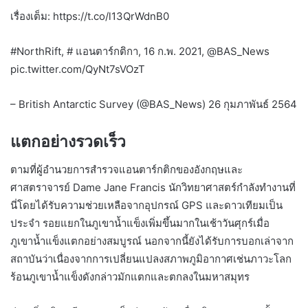
เรื่องเต็ม: https://t.co/l13QrWdnB0
#NorthRift, # แอนตาร์กติกา, 16 ก.พ. 2021, @BAS_News
pic.twitter.com/QyNt7sVOzT
– British Antarctic Survey (@BAS_News) 26 กุมภาพันธ์ 2564
แตกอย่างรวดเร็ว
ตามที่ผู้อำนวยการสำรวจแอนตาร์กติกของอังกฤษและ
ศาสตราจารย์ Dame Jane Francis นักวิทยาศาสตร์กำลังทำงานที่
นี่โดยได้รับความช่วยเหลือจากอุปกรณ์ GPS และดาวเทียมเป็น
ประจำ รอยแยกในภูเขาน้ำแข็งเพิ่มขึ้นมากในเช้าวันศุกร์เมื่อ
ภูเขาน้ำแข็งแตกอย่างสมบูรณ์ นอกจากนี้ยังได้รับการบอกเล่าจาก
สถาบันว่าเนื่องจากการเปลี่ยนแปลงสภาพภูมิอากาศเช่นภาวะโลก
ร้อนภูเขาน้ำแข็งดังกล่าวมักแตกและตกลงในมหาสมุทร