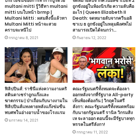
ประโยชน์ของการทาการบูรด้วย
จดหมายลับจากควีนอลิซาเบธที่ 2
multani mitti รู้วิธีทา multani
ถูกขังอยู่ในห้องนิรภัย ความลับคือ
mitti บนใบหน้า brmp |
อะไร | Queen Elizabeth II
Multani Mitti : ผสมสิ่งนี้แล้วทา
Death: จดหมายลับจากควีนอลิ
Multani Mitti หน้าจะสวย
ซาเบ ธ ถูกขังอยู่ในหลุมฝังศพไม่
คราบจะหนีไป
สามารถเปิดได้จนกว่า…
กรกฎาคม 8, 2021
กันยายน 12, 2022
ฟิลิปปินส์: ราชินีแห่งความงามคริ
คณะรัฐมนตรีทั้งหมดจะต้องลา
สตินดาเซร่าถูกแก๊งและ
ออกหลังจากที่รัฐบาล All-party
ฆาตกรรม | ป่าเถื่อนกับนางงามใน
เห็นพ้องต้องกัน | วิกฤตในศรี
ฟิลิปปินส์แทงตายหลังแก๊งข่มขืน
ลังกา: คณะรัฐมนตรีทั้งหมดพร้อม
พบศพในอ่างอาบน้ำของโรงแรม
กับนายกรัฐมนตรี รานิล วิกรมสิง
เห จะลาออก ตอนนี้จะมีรัฐบาลทุก
มกราคม 14, 2021
พรรคในศรีลังกา!
กรกฎาคม 11, 2022