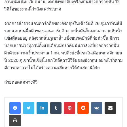
อ่านเพิ่มเติม: เวียดนาม: เด็กส่งของจับเครื่องบินสาวตกจากชั้น 12
วิดีโอของงานนี้กำลังแพร่ระบาด
จากการสำรวจแอนตาร์กติกของอังกฤษในเช้าวันที่ 26 กุมภาพันธ์มี
รอยแตกบนพื้นผิวของแอนตาร์กติกจากนั้นมันก็แตกออกจากหินน้ำ
แข็งที่ลอยอยู่ หลังจากนั้นภูเขาน้ำแข็งขนาดยักษ์ก็ก่อตัวขึ้น มีการ
บอกเล่ากันว่าทุกวันตั้งแต่เดือนมกราคมมันกำลังเบี่ยงออกจากพื้น
ผิวด้วยความเร็วประมาณ 1 กม. พบสิ่งบ่งชี้แรกในเดือนพฤศจิกายน
ปี 2020 ภูเขาน้ำแข็งนี้แตกใกล้สถานีวิจัยของอังกฤษ อย่างไรก็ตาม
มีการกล่าวว่าไม่ได้สร้างความเสียหายให้กับสถานีวิจัย
ถ่ายทอดสดทางทีวี
LinkedIn
Tumblr
Pinterest
Reddit
VKontakte
Share via Email
Print