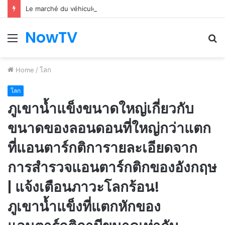
Le marché du véhicule d’occasion en plein essor
NowTV
Menu
S
fo
Home
/
โลก
โลก
ภูเขาน้ำแข็งขนาดใหญ่เกี่ยวกับ
ขนาดของลอนดอนที่ใหญ่กว่าแตก
ที่แอนตาร์กติการายละเอียดจาก
การสำรวจแอนตาร์กติกของอังกฤษ
| แจ้งเตือนภาวะโลกร้อน!
ภูเขาน้ำแข็งที่แตกหักของ