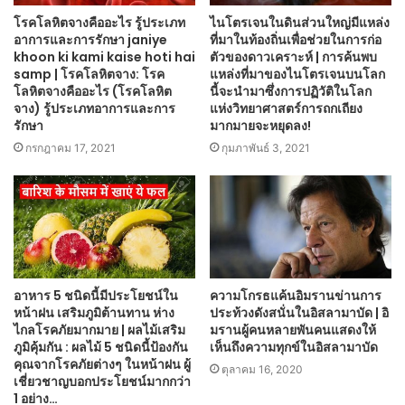
โรคโลหิตจางคืออะไร รู้ประเภท
ไนโตรเจนในดินส่วนใหญ่มีแหล่ง
อาการและการรักษา janiye
ที่มาในท้องถิ่นเพื่อช่วยในการก่อ
khoon ki kami kaise hoti hai
ตัวของดาวเคราะห์ | การค้นพบ
samp | โรคโลหิตจาง: โรค
แหล่งที่มาของไนโตรเจนบนโลก
โลหิตจางคืออะไร (โรคโลหิต
นี้จะนำมาซึ่งการปฏิวัติในโลก
จาง) รู้ประเภทอาการและการ
แห่งวิทยาศาสตร์การถกเถียง
รักษา
มากมายจะหยุดลง!
กรกฎาคม 17, 2021
กุมภาพันธ์ 3, 2021
อาหาร 5 ชนิดนี้มีประโยชน์ใน
ความโกรธแค้นอิมรานข่านการ
หน้าฝน เสริมภูมิต้านทาน ห่าง
ประท้วงดังสนั่นในอิสลามาบัด | อิ
ไกลโรคภัยมากมาย | ผลไม้เสริม
มรานผู้คนหลายพันคนแสดงให้
ภูมิคุ้มกัน : ผลไม้ 5 ชนิดนี้ป้องกัน
เห็นถึงความทุกข์ในอิสลามาบัด
คุณจากโรคภัยต่างๆ ในหน้าฝน ผู้
ตุลาคม 16, 2020
เชี่ยวชาญบอกประโยชน์มากกว่า
1 อย่าง…