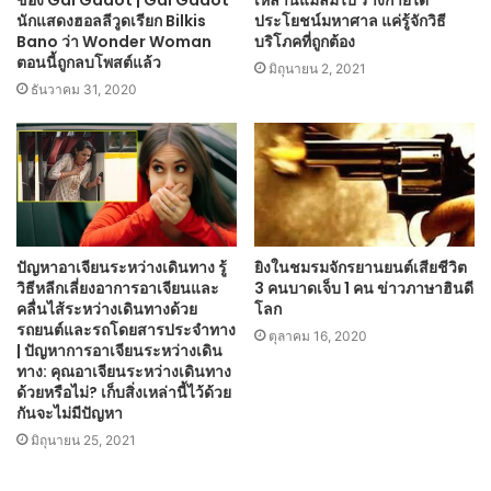
นักแสดงฮอลลีวูดเรียก Bilkis
ประโยชน์มหาศาล แค่รู้จักวิธี
Bano ว่า Wonder Woman
บริโภคที่ถูกต้อง
ตอนนี้ถูกลบโพสต์แล้ว
มิถุนายน 2, 2021
ธันวาคม 31, 2020
ปัญหาอาเจียนระหว่างเดินทาง รู้
ยิงในชมรมจักรยานยนต์เสียชีวิต
วิธีหลีกเลี่ยงอาการอาเจียนและ
3 คนบาดเจ็บ 1 คน ข่าวภาษาฮินดี
คลื่นไส้ระหว่างเดินทางด้วย
โลก
รถยนต์และรถโดยสารประจำทาง
ตุลาคม 16, 2020
| ปัญหาการอาเจียนระหว่างเดิน
ทาง: คุณอาเจียนระหว่างเดินทาง
ด้วยหรือไม่? เก็บสิ่งเหล่านี้ไว้ด้วย
กันจะไม่มีปัญหา
มิถุนายน 25, 2021