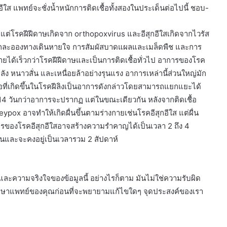
ส แพทย์จะชั่งน้ำหนักการติดเชื้อทั้งสองในประเด็นต่อไปนี้ ชอบ-
 แต่โรคฝีฝีดาษเกิดจาก orthopoxvirus และอีสุกอีใสเกิดจากไวรัส
ิดจากละอองทางเดินหายใจ การสัมผัสบาดแผลและเมล็ดพืช และการ
จายได้เร็วกว่าโรคฝีฝีดาษและเป็นการติดเชื้อทั่วไป อาการของโรค
ง หนาวสั่น และเหนื่อยล้าอย่างรุนแรง อาการเหล่านี้ส่วนใหญ่มัก
ี่เกิดขึ้นในโรคฝีลิงเป็นอาการดังกล่าวโดยสามารถแยกแยะได้
 14 วันกว่าอาการจะปรากฏ แต่ในขณะเดียวกัน หลังจากติดเชื้อ
pox อาจทำให้เกิดผื่นขึ้นตามร่างกายเช่นโรคอีสุกอีใส แต่ผื่น
 อาการของโรคอีสุกอีใสอาจสร้างความรำคาญได้เป็นเวลา 2 ถึง 4
วันและจะคงอยู่เป็นเวลารวม 2 สัปดาห์
 และความจริงใจของข้อมูลนี้ อย่างไรก็ตาม มันไม่ใช่ความรับผิด
ษาแพทย์ของคุณก่อนที่จะพยายามแก้ไขใดๆ จุดประสงค์ของเรา