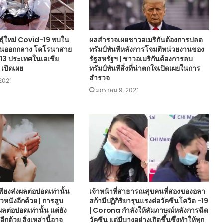
ุ์ใหม่ Covid-19 พบใน
ผลสำรวจเผยชาวอเมริกันต้องการปลด
ันออกกลาง โคโรนาสาย
ทรัมป์ทันทีหลังการโจมตีหน่วยงานของ
น 13 ประเทศในเอเชีย
รัฐสหรัฐฯ | ชาวอเมริกันต้องการลบ
เปิดเผย
ทรัมป์ทันทีสิ่งที่น่าตกใจเปิดเผยในการ
สำรวจ
 2021
มกราคม 9, 2021
เพียงส่งผลต่อปอดเท่านั้น
เจ้าหน้าที่สาธารณสุขคนที่สองของอลา
ิวหนังอีกด้วย | การสูบ
สก้ามีปฏิกิริยารุนแรงต่อวัคซีนโควิด -19
งผลต่อปอดเท่านั้น แต่ยัง
| Corona กำลังให้สัมภาษณ์หลังการฉีด
อีกด้วย สิ่งเหล่านี้อาจ
วัคซีน แต่มีบางอย่างเกิดขึ้นซึ่งทำให้ทุก