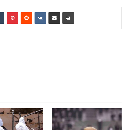
dIn
Tumblr
Pinterest
Reddit
VKontakte
Share via Email
Print