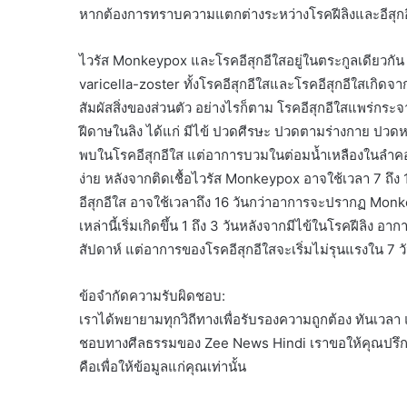
หากต้องการทราบความแตกต่างระหว่างโรคฝีลิงและอีสุกอีใ
ไวรัส Monkeypox และโรคอีสุกอีใสอยู่ในตระกูลเดียวกัน
varicella-zoster ทั้งโรคอีสุกอีใสและโรคอีสุกอีใสเก
สัมผัสสิ่งของส่วนตัว อย่างไรก็ตาม โรคอีสุกอีใสแพร่กระ
ฝีดาษในลิง ได้แก่ มีไข้ ปวดศีรษะ ปวดตามร่างกาย ปวดหลั
พบในโรคอีสุกอีใส แต่อาการบวมในต่อมน้ำเหลืองในลำคอท
ง่าย หลังจากติดเชื้อไวรัส Monkeypox อาจใช้เวลา 7 ถึง
อีสุกอีใส อาจใช้เวลาถึง 16 วันกว่าอาการจะปรากฏ Monkey
เหล่านี้เริ่มเกิดขึ้น 1 ถึง 3 วันหลังจากมีไข้ในโรคฝีลิง
สัปดาห์ แต่อาการของโรคอีสุกอีใสจะเริ่มไม่รุนแรงใน 7 
ข้อจำกัดความรับผิดชอบ:
เราได้พยายามทุกวิถีทางเพื่อรับรองความถูกต้อง ทันเวลา
ชอบทางศีลธรรมของ Zee News Hindi เราขอให้คุณปรึก
คือเพื่อให้ข้อมูลแก่คุณเท่านั้น