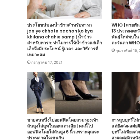
ประโยชน์ของน้ำข้าวสำหรับทารก
WHO | สายพันธ
janiye chhote bachon ko kya
13 ประเทศตะว
khilana chahie samp | น้ำข้าว
พันธุ์ใหม่พบใ
สำหรับทารก: ทำไมการให้น้ำข้าวแก่เด็ก
ตะวันตก WHO 
เล็กจึงมีประโยชน์ รู้เวลา และวิธีการที่
กุมภาพันธ์ 15,
เหมาะสม
กรกฎาคม 17, 2021
ชายคนหนึ่งไปออฟฟิศโดยสวมรองเท้า
การสูบบุหรี่ไม่
ส้นสูงใส่สูทในออสเตรเลีย | คนนี้ไป
แต่ยังส่งผลต่อผ
ออฟฟิศโดยใส่ส้นสูง 6 นิ้วเพราะคุณจะ
บุหรี่ไม่เพียงส่
ประหลาดใจเช่นกัน
ส่งผลต่อผิวหนัง