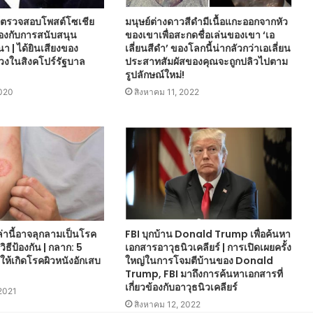
์ตรวจสอบโพสต์โซเชีย
มนุษย์ต่างดาวสีดำมีเนื้อแกะออกจากหัว
วข้องกับการสนับสนุน
ของเขาเพื่อสะกดชื่อเล่นของเขา ‘เอ
| ได้ยินเสียงของ
เลี่ยนสีดำ’ ของโลกนี้น่ากลัวกว่าเอเลี่ยน
วงในสิงคโปร์รัฐบาล
ประสาทสัมผัสของคุณจะถูกปลิวไปตาม
รูปลักษณ์ใหม่!
2020
สิงหาคม 11, 2022
ล่านี้อาจลุกลามเป็นโรค
FBI บุกบ้าน Donald Trump เพื่อค้นหา
ิธีป้องกัน | กลาก: 5
เอกสารอาวุธนิวเคลียร์ | การเปิดเผยครั้ง
ให้เกิดโรคผิวหนังอักเสบ
ใหญ่ในการโจมตีบ้านของ Donald
Trump, FBI มาถึงการค้นหาเอกสารที่
เกี่ยวข้องกับอาวุธนิวเคลียร์
 2021
สิงหาคม 12, 2022