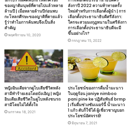
ของญาติมนุษย์ที่ตายไปแล้วหลาย
ลังกาปี 2022 ความท้าทายครั้ง
ล้านปี | เมื่อหลายล้านปีก่อนพบ
ใหม่สำหรับการเลือกตั้งผู้นำ | การ
กะโหลกศีรษะของญาติที่ตายแล้ว
เลือกตั้งประธานาธิบดีศรีลังกา:
รู้ว่าทำไมการค้นพบจึงเป็นสิ่ง
ใครจะสวมมงกุฎหนามในศรีลังกา
สำคัญ
การเลือกตั้งประธานาธิบดีจะมี
ขึ้นอย่างไร?
พฤศจิกายน 10, 2020
กรกฎาคม 15, 2022
หญิงอินเดียจากดูไบเสียชีวิตหลัง
ประโยชน์ของการดื่มน้ำมะนาว
สามีทำร้ายเธอโดยบังเอิญ | หญิง
ในฤดูร้อน janiye nimboo
อินเดียเสียชีวิตในดูไบหลังชนรถ
pani pine ke ปฏิสัมพันธ์ brmp
สามีโดยไม่ได้ตั้งใจ
| เริ่มดื่มช่วงซัมเมอร์นี้ น้ำมะนาว
1 แก้ว ตับก็ใช้ได้ ผู้เชี่ยวชาญบอก
มกราคม 18, 2021
ประโยชน์อัศจรรย์!
มิถุนายน 7, 2021