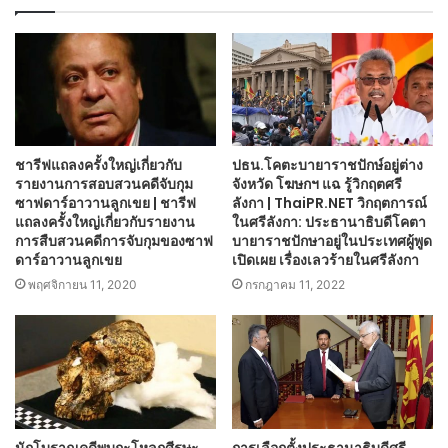
ชารีฟแถลงครั้งใหญ่เกี่ยวกับ
ปธน.โคตะบายาราชปักษ์อยู่ต่าง
รายงานการสอบสวนคดีจับกุม
จังหวัด โฆษกฯ แฉ รู้วิกฤตศรี
ซาฟดาร์อาวานลูกเขย | ชารีฟ
ลังกา | ThaiPR.NET วิกฤตการณ์
แถลงครั้งใหญ่เกี่ยวกับรายงาน
ในศรีลังกา: ประธานาธิบดีโคตา
การสืบสวนคดีการจับกุมของซาฟ
บายาราชปักษาอยู่ในประเทศผู้พูด
ดาร์อาวานลูกเขย
เปิดเผย เรื่องเลวร้ายในศรีลังกา
พฤศจิกายน 11, 2020
กรกฎาคม 11, 2022
นักโบราณคดีพบกะโหลกศีรษะ
การเลือกตั้งประธานาธิบดีศรี