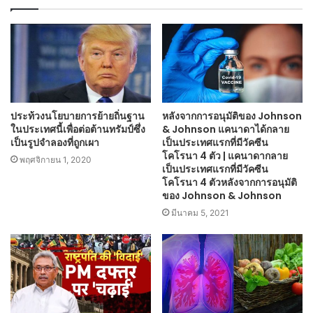
ประท้วงนโยบายการย้ายถิ่นฐาน
หลังจากการอนุมัติของ Johnson
ในประเทศนี้เพื่อต่อต้านทรัมป์ซึ่ง
& Johnson แคนาดาได้กลาย
เป็นรูปจำลองที่ถูกเผา
เป็นประเทศแรกที่มีวัคซีน
โคโรนา 4 ตัว | แคนาดากลาย
พฤศจิกายน 1, 2020
เป็นประเทศแรกที่มีวัคซีน
โคโรนา 4 ตัวหลังจากการอนุมัติ
ของ Johnson & Johnson
มีนาคม 5, 2021