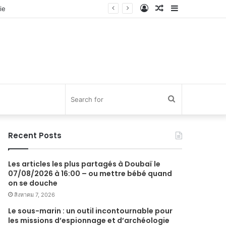
Log
Random
Sidebar
In
Article
Search
for
Recent Posts
Les articles les plus partagés à Doubaï le
07/08/2026 à 16:00 – ou mettre bébé quand
on se douche
สิงหาคม 7, 2026
Le sous-marin : un outil incontournable pour
les missions d’espionnage et d’archéologie