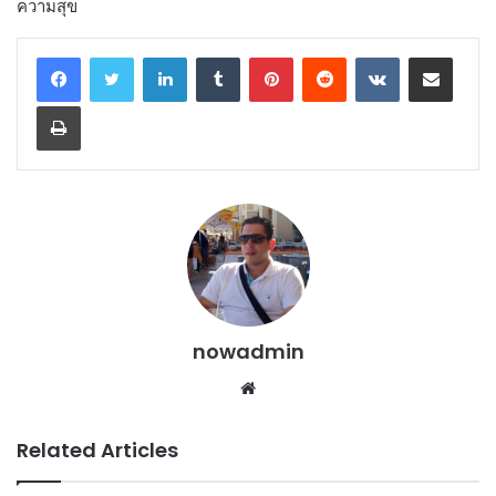
ความสุข
LinkedIn
Tumblr
Pinterest
Reddit
VKontakte
Share via Email
Print
nowadmin
Website
Related Articles