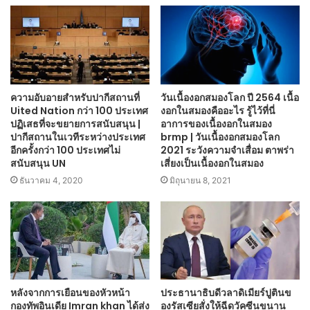
ความอับอายสำหรับปากีสถานที่
วันเนื้องอกสมองโลก ปี 2564 เนื้อ
Uited Nation กว่า 100 ประเทศ
งอกในสมองคืออะไร รู้ไว้ที่นี่
ปฏิเสธที่จะขยายการสนับสนุน |
อาการของเนื้องอกในสมอง
ปากีสถานในเวทีระหว่างประเทศ
brmp | วันเนื้องอกสมองโลก
อีกครั้งกว่า 100 ประเทศไม่
2021 ระวังความจำเสื่อม ตาพร่า
สนับสนุน UN
เสี่ยงเป็นเนื้องอกในสมอง
ธันวาคม 4, 2020
มิถุนายน 8, 2021
หลังจากการเยือนของหัวหน้า
ประธานาธิบดีวลาดิเมียร์ปูตินข
กองทัพอินเดีย Imran khan ได้ส่ง
องรัสเซียสั่งให้ฉีดวัคซีนขนาน