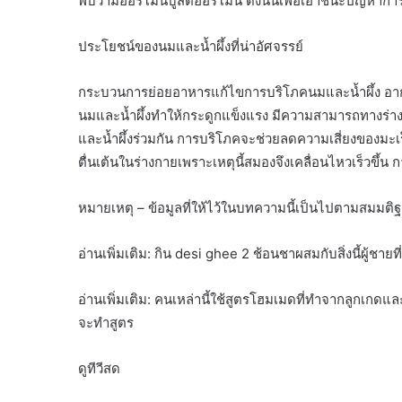
พบว่ามีฮอร์โมนบูสต์ฮอร์โมน ดังนั้นเพื่อเอาชนะปัญหา
ประโยชน์ของนมและน้ำผึ้งที่น่าอัศจรรย์
กระบวนการย่อยอาหารแก้ไขการบริโภคนมและน้ำผึ้ง อา
นมและน้ำผึ้งทำให้กระดูกแข็งแรง มีความสามารถทางร่าง
และน้ำผึ้งร่วมกัน การบริโภคจะช่วยลดความเสี่ยงของมะเร
ตื่นเต้นในร่างกายเพราะเหตุนี้สมองจึงเคลื่อนไหวเร็วขึ้น
หมายเหตุ – ข้อมูลที่ให้ไว้ในบทความนี้เป็นไปตามสมมติฐา
อ่านเพิ่มเติม: กิน desi ghee 2 ช้อนชาผสมกับสิ่งนี้ผู้
อ่านเพิ่มเติม: คนเหล่านี้ใช้สูตรโฮมเมดที่ทำจากลูกเกด
จะทำสูตร
ดูทีวีสด