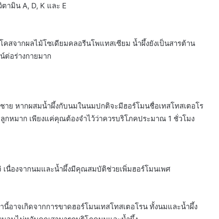
ตามิน A, D, K และ E
โคสจากผลไม้โซเดียมคลอรีนโพแทสเซียม น้ำผึ้งยังเป็นสารต้าน
ชน์ต่อร่างกายมาก
ผู้ชาย หากผสมน้ำผึ้งกับนมในนมปกติจะมีฮอร์โมนชื่อเทสโทสเตอโร
อมลูกหมาก เพียงแค่คุณต้องจำไว้ว่าควรบริโภคประมาณ 1 ชั่วโมง
เนื่องจากนมและน้ำผึ้งมีคุณสมบัติช่วยเพิ่มฮอร์โมนเพศ
นี้อาจเกิดจากการขาดฮอร์โมนเทสโทสเตอโรน ทั้งนมและน้ำผึ้ง