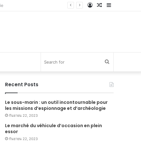
Log
Random
Sidebar
In
Article
Search
for
Recent Posts
Le sous-marin : un outil incontournable pour
les missions d’espionnage et d’archéologie
กันยายน 22, 2023
Le marché du véhicule d’occasion en plein
essor
กันยายน 22, 2023