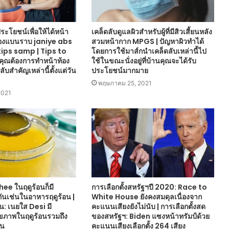
ประโยชน์เพื่อให้ได้หน้า
เคล็ดลับดูแลผิวสำหรับผู้ที่มีสิวเสี้ยนหลัง
้องแบนราบ janiye abs
สวมหน้ากาก MPGS | ปัญหาผิวทำได้
 tips samp | Tips to
โดยการใช้มาส์กนำเคล็ดลับเหล่านี้ไป
คุณต้องการทำหน้าท้อง
ใช้ในขณะนั่งอยู่ที่บ้านคุณจะได้รับ
ับสำคัญเหล่านี้ตั้งแต่วัน
ประโยชน์มากมาย
พฤษภาคม 25, 2021
2021
hee ในฤดูร้อนก็มี
การเลือกตั้งสหรัฐฯปี 2020: Race to
ันเช่นในอาหารฤดูร้อน |
White House ยังคงสมดุลเนื่องจาก
น: เนยใส Desi มี
คะแนนเสียงยังไม่นับ | การเลือกตั้งสด
ขภาพในฤดูร้อนรวมถึง
ของสหรัฐฯ: Biden แซงหน้าทรัมป์ด้วย
ัน
คะแนนเสียงเลือกตั้ง 264 เสียง