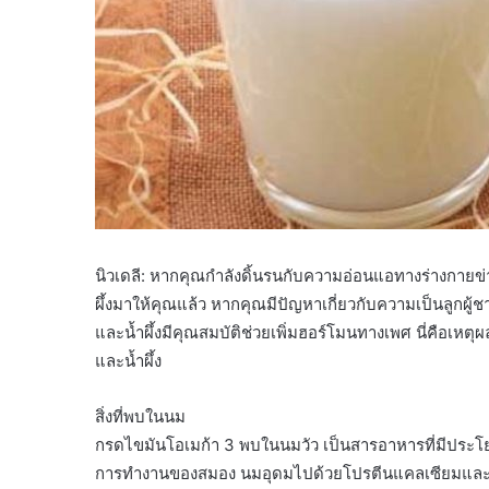
นิวเดลี: หากคุณกำลังดิ้นรนกับความอ่อนแอทางร่างกาย
ผึ้งมาให้คุณแล้ว หากคุณมีปัญหาเกี่ยวกับความเป็นลูกผู
และน้ำผึ้งมีคุณสมบัติช่วยเพิ่มฮอร์โมนทางเพศ นี่คือเ
และน้ำผึ้ง
สิ่งที่พบในนม
กรดไขมันโอเมก้า 3 พบในนมวัว เป็นสารอาหารที่มีประโ
การทำงานของสมอง นมอุดมไปด้วยโปรตีนแคลเซียมและไรโ