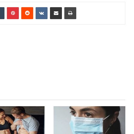
dIn
Tumblr
Pinterest
Reddit
VKontakte
Share via Email
Print