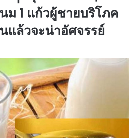
นนม 1 แก้วผู้ชายบริโภค
แล้วจะน่าอัศจรรย์