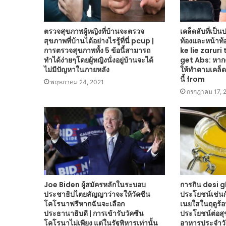
ตรวจสุขภาพผู้หญิงที่บ้านจะตรวจ
เคล็ดลับที่เป็น
สุขภาพที่บ้านได้อย่างไรรู้ที่นี่ pcup |
ท้องและหน้าท
การตรวจสุขภาพทั้ง 5 ข้อนี้สามารถ
ke lie zaruri
ทำได้ง่ายๆโดยผู้หญิงนั่งอยู่บ้านจะได้
get Abs: หาก
ไม่มีปัญหาในภายหลัง
ให้ทำตามเคล็ดล
นี้ from
พฤษภาคม 24, 2021
กรกฎาคม 17, 
Joe Biden ผู้สมัครหลักในระบอบ
การกิน desi g
ประชาธิปไตยสัญญาว่าจะให้วัคซีน
ประโยชน์เช่นก
โคโรนาฟรีหากฉันจะเลือก
เนยใสในฤดูร้อ
ประธานาธิบดี | การเข้ารับวัคซีน
ประโยชน์ต่อสุ
โคโรนาไม่เพียง แต่ในรัฐพิหารเท่านั้น
อาหารประจำว