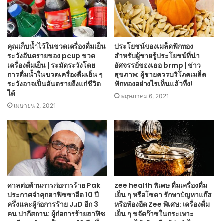
คุณเก็บน้ำไว้ในขวดเครื่องดื่มเย็น
ประโยชน์ของเมล็ดฟักทอง
ระวังอันตรายของ pcup ขวด
สำหรับผู้ชายรู้ประโยชน์ที่น่า
เครื่องดื่มเย็น | ระมัดระวังโดย
อัศจรรย์ของเธอ brmp | ข่าว
การดื่มน้ำในขวดเครื่องดื่มเย็น ๆ
สุขภาพ: ผู้ชายควรบริโภคเมล็ด
ระวังอาจเป็นอันตรายถึงแก่ชีวิต
ฟักทองอย่างไรเห็นแล้วทึ่ง!
ได้
พฤษภาคม 6, 2021
เมษายน 2, 2021
ศาลต่อต้านการก่อการร้าย Pak
zee health พิเศษ ดื่มเครื่องดื่ม
ประกาศจำคุกฮาฟิซซาอีด 10 ปี
เย็น ๆ หรือโซดา รักษาปัญหาแก๊ส
ครึ่งและผู้ก่อการร้าย JuD อีก 3
หรือท้องอืด Zee พิเศษ: เครื่องดื่ม
คน ปากีสถาน: ผู้ก่อการร้ายฮาฟิซ
เย็น ๆ ขจัดก๊าซในกระเพาะ