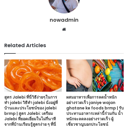
nowadmin
Website
Related Articles
สูตร Jalebi ที่นี่วิธีง่ายๆในการ
ผสมอาหารเพื่อการลดน้ำหนัก
ทำ jalebi วิธีทำ jalebi นั่งอยู่ที่
อย่างรวดเร็ว janiye wajan
บ้านและประโยชน์ของ jalebi
ghatane ke foods brmp | รับ
brmp | สูตร Jalebi: เตรียม
ประทานอาหารเหล่านี้ร่วมกัน น้ำ
Jalebi ที่ยอดเยี่ยมในไม่กี่นาที
หนักจะลดลงอย่างรวดเร็ว ผู้
จากที่บ้านเรียนรู้สูตรง่าย ๆ ที่นี่
เชี่ยวชาญบอกประโยชน์