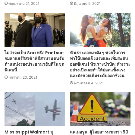
พฤษภาคม 21, 2021
มิถุนายน 9, 2021
ไม่ว่าจะเป็น Sari หรือ Pantsuit
หัวเราะออกมาดัง ๆ ช่วยในการ
กมลาแฮร์ริสเข้าพิธีสาบานตนรับ
ทำให้ปอดแข็งแรงและเพิ่มระดับ
ตำแหน่งรองประธานาธิบดีในชุด
ออกซิเจน | หัวเราะบำบัด: หัวเราะ
พิเศษนี้
อย่างเปิดเผยทำให้ปอดแข็งแรง
และยังช่วยเพิ่มระดับออกซิเจน
มกราคม 20, 2021
พฤษภาคม 4, 2021
Mississippi Walmart ขู่
แคเมอรูน: ผู้โดยสารมากกว่า 50