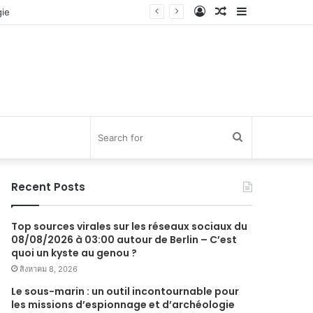
Log
Random
Sidebar
In
Article
Search
for
Recent Posts
Top sources virales sur les réseaux sociaux du
08/08/2026 à 03:00 autour de Berlin – C’est
quoi un kyste au genou ?
สิงหาคม 8, 2026
Le sous-marin : un outil incontournable pour
les missions d’espionnage et d’archéologie