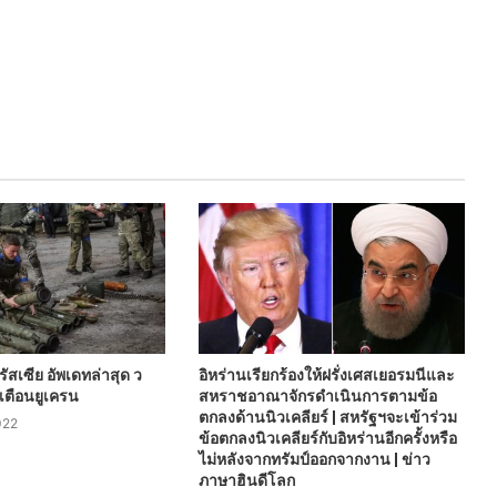
สเซีย อัพเดทล่าสุด ว
อิหร่านเรียกร้องให้ฝรั่งเศสเยอรมนีและ
น เตือนยูเครน
สหราชอาณาจักรดำเนินการตามข้อ
ตกลงด้านนิวเคลียร์ | สหรัฐฯจะเข้าร่วม
022
ข้อตกลงนิวเคลียร์กับอิหร่านอีกครั้งหรือ
ไม่หลังจากทรัมป์ออกจากงาน | ข่าว
ภาษาฮินดีโลก