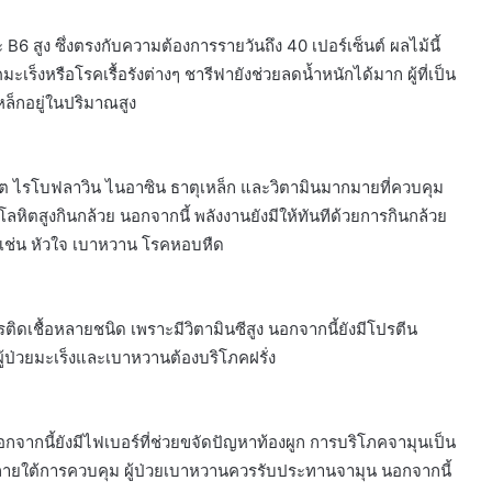
ะ B6 สูง ซึ่งตรงกับความต้องการรายวันถึง 40 เปอร์เซ็นต์ ผลไม้นี้
เร็งหรือโรคเรื้อรังต่างๆ ชารีฟายังช่วยลดน้ำหนักได้มาก ผู้ที่เป็น
ล็กอยู่ในปริมาณสูง
ต ไรโบฟลาวิน ไนอาซิน ธาตุเหล็ก และวิตามินมากมายที่ควบคุม
นโลหิตสูงกินกล้วย นอกจากนี้ พลังงานยังมีให้ทันทีด้วยการกินกล้วย
งๆ เช่น หัวใจ เบาหวาน โรคหอบหืด
ติดเชื้อหลายชนิด เพราะมีวิตามินซีสูง นอกจากนี้ยังมีโปรตีน
ู้ป่วยมะเร็งและเบาหวานต้องบริโภคฝรั่ง
กนี้ยังมีไฟเบอร์ที่ช่วยขจัดปัญหาท้องผูก การบริโภคจามุนเป็น
ายใต้การควบคุม ผู้ป่วยเบาหวานควรรับประทานจามุน นอกจากนี้