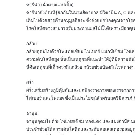
ชารีฟา (น้ำตาลแอปเปิ้ล)
ชารีฟายังเป็นที่รู้จักกันในนามสิตาปาล มีวิตามิน A, C แล
เต็มไปด้วยสารต้านอนุมูลอิสระ ซึ่งช่วยปกป้องคุณจากโรคมะ
โรคโลหิตจางสามารถรับประทานผลไม้นี้ได้เพราะมีธาตุเห
กล้วย
กล้วยอุดมไปด้วยโพแทสเซียม ไฟเบอร์ แมกนีเซียม โฟเล
ความดันโลหิตสูง นั่นเป็นเหตุผลที่แนะนำให้ผู้ที่มีความดั
นี่คือเหตุผลที่เด็กควรกินกล้วย กล้วยช่วยป้องกันโรคต่า
ฝรั่ง
ฝรั่งเสริมสร้างภูมิคุ้มกันและปกป้องร่างกายของเราจากการ
ไฟเบอร์ และโฟเลต ซึ่งเป็นประโยชน์สำหรับสตรีมีครรภ์ ผ
จามุน
จามุนอุดมไปด้วยโพแทสเซียม ทองแดง และแมงกานีส นอกจา
ประจำช่วยให้ความดันโลหิตและระดับคอเลสเตอรอลอยู่ภ