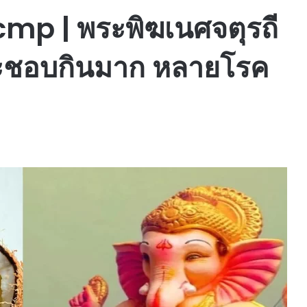
mp | พระพิฆเนศจตุรถี
พปะชอบกินมาก หลายโรค