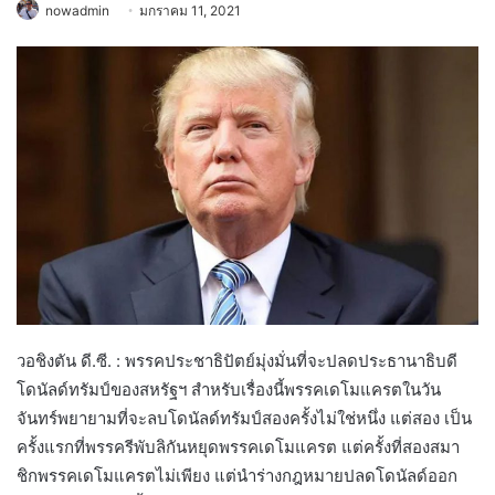
nowadmin
มกราคม 11, 2021
วอชิงตัน ดี.ซี. : พรรคประชาธิปัตย์มุ่งมั่นที่จะปลดประธานาธิบดี
โดนัลด์ทรัมป์ของสหรัฐฯ สำหรับเรื่องนี้พรรคเดโมแครตในวัน
จันทร์พยายามที่จะลบโดนัลด์ทรัมป์สองครั้งไม่ใช่หนึ่ง แต่สอง เป็น
ครั้งแรกที่พรรครีพับลิกันหยุดพรรคเดโมแครต แต่ครั้งที่สองสมา
ชิกพรรคเดโมแครตไม่เพียง แต่นำร่างกฎหมายปลดโดนัลด์ออก