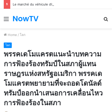
Le marché du véhicule d’occasion en plein essor
NowTV
Menu
S
fo
Home
/
โลก
โลก
พรรคเดโมแครตแนะนำบทความ
การฟ้องร้องทรัมป์ในสภาผู้แทน
ราษฎรแห่งสหรัฐอเมริกา พรรคเด
โมแครตพยายามที่จะถอดโดนัลด์
ทรัมป์ออกนำเสนอการเคลื่อนไหว
การฟ้องร้องในสภา