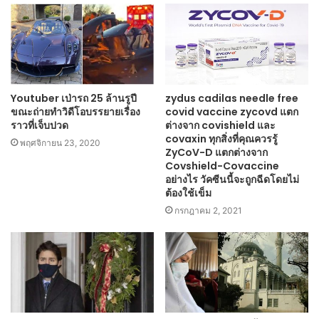
Youtuber เป่ารถ 25 ล้านรูปี
zydus cadilas needle free
ขณะถ่ายทำวิดีโอบรรยายเรื่อง
covid vaccine zycovd แตก
ราวที่เจ็บปวด
ต่างจาก covishield และ
covaxin ทุกสิ่งที่คุณควรรู้
พฤศจิกายน 23, 2020
ZyCoV-D แตกต่างจาก
Covshield-Covaccine
อย่างไร วัคซีนนี้จะถูกฉีดโดยไม่
ต้องใช้เข็ม
กรกฎาคม 2, 2021