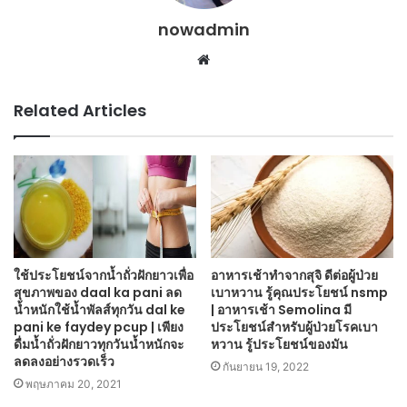
nowadmin
Website
Related Articles
ใช้ประโยชน์จากน้ำถั่วฝักยาวเพื่อ
อาหารเช้าทำจากสุจิ ดีต่อผู้ป่วย
สุขภาพของ daal ka pani ลด
เบาหวาน รู้คุณประโยชน์ nsmp
น้ำหนักใช้น้ำพัลส์ทุกวัน dal ke
| อาหารเช้า Semolina มี
pani ke faydey pcup | เพียง
ประโยชน์สำหรับผู้ป่วยโรคเบา
ดื่มน้ำถั่วฝักยาวทุกวันน้ำหนักจะ
หวาน รู้ประโยชน์ของมัน
ลดลงอย่างรวดเร็ว
กันยายน 19, 2022
พฤษภาคม 20, 2021