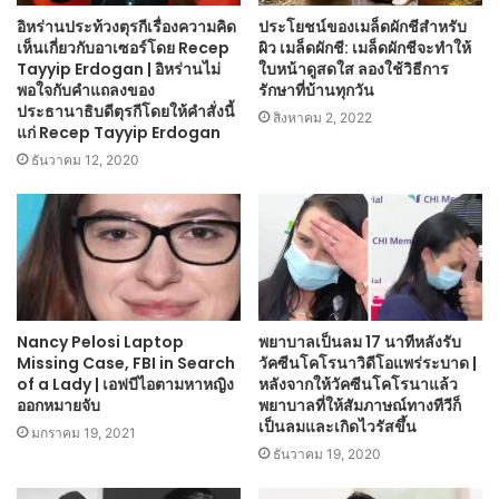
อิหร่านประท้วงตุรกีเรื่องความคิด
ประโยชน์ของเมล็ดผักชีสำหรับ
เห็นเกี่ยวกับอาเซอร์โดย Recep
ผิว เมล็ดผักชี: เมล็ดผักชีจะทำให้
Tayyip Erdogan | อิหร่านไม่
ใบหน้าดูสดใส ลองใช้วิธีการ
พอใจกับคำแถลงของ
รักษาที่บ้านทุกวัน
ประธานาธิบดีตุรกีโดยให้คำสั่งนี้
สิงหาคม 2, 2022
แก่ Recep Tayyip Erdogan
ธันวาคม 12, 2020
Nancy Pelosi Laptop
พยาบาลเป็นลม 17 นาทีหลังรับ
Missing Case, FBI in Search
วัคซีนโคโรนาวิดีโอแพร่ระบาด |
of a Lady | เอฟบีไอตามหาหญิง
หลังจากให้วัคซีนโคโรนาแล้ว
ออกหมายจับ
พยาบาลที่ให้สัมภาษณ์ทางทีวีก็
เป็นลมและเกิดไวรัสขึ้น
มกราคม 19, 2021
ธันวาคม 19, 2020