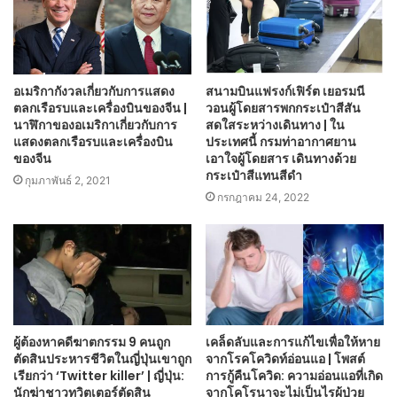
อเมริกากังวลเกี่ยวกับการแสดง
สนามบินแฟรงก์เฟิร์ต เยอรมนี
ตลกเรือรบและเครื่องบินของจีน |
วอนผู้โดยสารพกกระเป๋าสีสัน
นาฬิกาของอเมริกาเกี่ยวกับการ
สดใสระหว่างเดินทาง | ใน
แสดงตลกเรือรบและเครื่องบิน
ประเทศนี้ กรมท่าอากาศยาน
ของจีน
เอาใจผู้โดยสาร เดินทางด้วย
กระเป๋าสีแทนสีดำ
กุมภาพันธ์ 2, 2021
กรกฎาคม 24, 2022
ผู้ต้องหาคดีฆาตกรรม 9 คนถูก
เคล็ดลับและการแก้ไขเพื่อให้หาย
ตัดสินประหารชีวิตในญี่ปุ่นเขาถูก
จากโรคโควิดท์อ่อนแอ | โพสต์
เรียกว่า ‘Twitter killer’ | ญี่ปุ่น:
การกู้คืนโควิด: ความอ่อนแอที่เกิด
นักฆ่าชาวทวิตเตอร์ตัดสิน
จากโคโรนาจะไม่เป็นไรผู้ป่วย