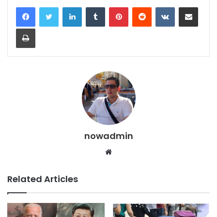
LinkedIn
Tumblr
Pinterest
Reddit
VKontakte
Share via Email
Print
nowadmin
Website
Related Articles